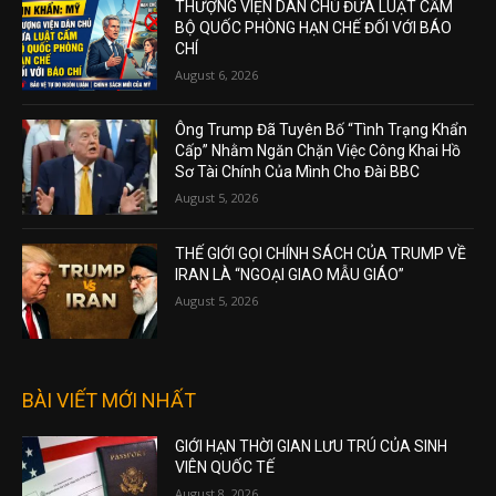
THƯỢNG VIỆN DÂN CHỦ ĐƯA LUẬT CẤM
BỘ QUỐC PHÒNG HẠN CHẾ ĐỐI VỚI BÁO
CHÍ
August 6, 2026
Ông Trump Đã Tuyên Bố “Tình Trạng Khẩn
Cấp” Nhằm Ngăn Chặn Việc Công Khai Hồ
Sơ Tài Chính Của Mình Cho Đài BBC
August 5, 2026
THẾ GIỚI GỌI CHÍNH SÁCH CỦA TRUMP VỀ
IRAN LÀ “NGOẠI GIAO MẪU GIÁO”
August 5, 2026
BÀI VIẾT MỚI NHẤT
GIỚI HẠN THỜI GIAN LƯU TRÚ CỦA SINH
VIÊN QUỐC TẾ
August 8, 2026