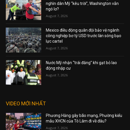
nghìn dân Mỹ “kêu trời”, Washington vẫn
ngó lơ?
August 7, 2026
Mexico điều động quân đội bảo vệ ngành
công nghiệp bơ tỷ USD trước làn sóng bạo
lực cartel
August 7, 2026
Nước Mỹ nhận “trái đắng” khi gạt bỏ lao
động nhập cư
August 7, 2026
VIDEO MỚI NHẤT
Phương Hằng gây bão mạng, Phường kiểu
mẫu XHCN của Tô Lâm đi về đâu?
August 7, 2026