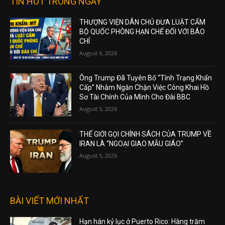
TIN HOT TRONG NGÀY
THƯỢNG VIỆN DÂN CHỦ ĐƯA LUẬT CẤM
BỘ QUỐC PHÒNG HẠN CHẾ ĐỐI VỚI BÁO
CHÍ
August 6, 2026
Ông Trump Đã Tuyên Bố “Tình Trạng Khẩn
Cấp” Nhằm Ngăn Chặn Việc Công Khai Hồ
Sơ Tài Chính Của Mình Cho Đài BBC
August 5, 2026
THẾ GIỚI GỌI CHÍNH SÁCH CỦA TRUMP VỀ
IRAN LÀ “NGOẠI GIAO MẪU GIÁO”
August 5, 2026
BÀI VIẾT MỚI NHẤT
Hạn hán kỷ lục ở Puerto Rico: Hàng trăm