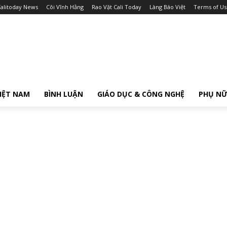
alitoday News
Cõi Vĩnh Hằng
Rao Vặt Cali Today
Làng Báo Việt
Terms of Us
IỆT NAM
BÌNH LUẬN
GIÁO DỤC & CÔNG NGHỆ
PHỤ N