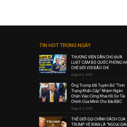
TIN HOT TRONG NGÀY
THƯỢNG VIỆN DÂN CHỦ ĐƯA
LUẬT CẤM BỘ QUỐC PHÒNG H
CHẾ ĐỐI VỚI BÁO CHÍ
August 6, 2026
Ông Trump Đã Tuyên Bố “Tình
Trạng Khẩn Cấp” Nhằm Ngăn
Chặn Việc Công Khai Hồ Sơ Tài
Chính Của Mình Cho Đài BBC
August 5, 2026
THẾ GIỚI GỌI CHÍNH SÁCH CỦA
TRUMP VỀ IRAN LÀ “NGOẠI GI