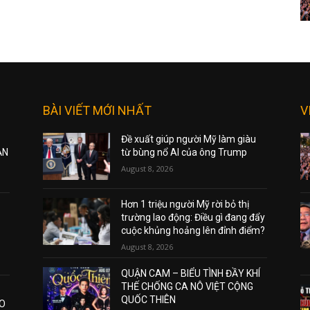
BÀI VIẾT MỚI NHẤT
V
Đề xuất giúp người Mỹ làm giàu
ẠN
từ bùng nổ AI của ông Trump
August 8, 2026
Hơn 1 triệu người Mỹ rời bỏ thị
trường lao động: Điều gì đang đẩy
cuộc khủng hoảng lên đỉnh điểm?
August 8, 2026
QUẬN CAM – BIỂU TÌNH ĐẦY KHÍ
THẾ CHỐNG CA NÔ VIỆT CỘNG
QUỐC THIÊN
AO