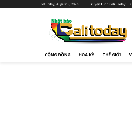
Saturday, August 8, 2026
Truyền Hình Cali Today
C
CỘNG ĐỒNG
HOA KỲ
THẾ GIỚI
V