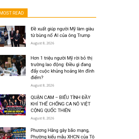
MOST READ
Đề xuất giúp người Mỹ làm giàu
từ bùng nổ AI của ông Trump
August 8, 2026
Hơn 1 triệu người Mỹ rời bỏ thị
trường lao động: Điều gì đang
đẩy cuộc khủng hoảng lên đỉnh
điểm?
August 8, 2026
QUẬN CAM – BIỂU TÌNH ĐẦY
KHÍ THẾ CHỐNG CA NÔ VIỆT
CỘNG QUỐC THIÊN
August 8, 2026
Phương Hằng gây bão mạng,
Phường kiểu mẫu XHCN của Tô