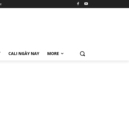
e
Ữ
CALI NGÀY NAY
MORE