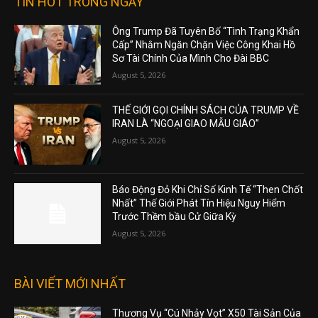
TIN HOT TRONG NGÀY
Ông Trump Đã Tuyên Bố “Tình Trạng Khẩn
Cấp” Nhằm Ngăn Chặn Việc Công Khai Hồ
Sơ Tài Chính Của Mình Cho Đài BBC
August 5, 2026
THẾ GIỚI GỌI CHÍNH SÁCH CỦA TRUMP VỀ
IRAN LÀ “NGOẠI GIAO MẪU GIÁO”
August 5, 2026
Báo Động Đỏ Khi Chỉ Số Kinh Tế “Then Chốt
Nhất” Thế Giới Phát Tín Hiệu Nguy Hiểm
Trước Thềm bầu Cử Giữa Kỳ
August 5, 2026
BÀI VIẾT MỚI NHẤT
Thương Vụ “Cú Nhảy Vọt” X50 Tài Sản Của