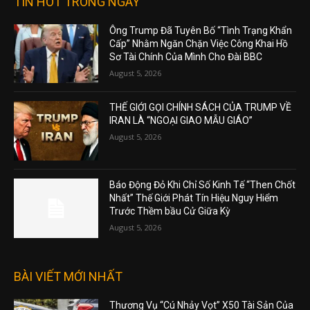
TIN HOT TRONG NGÀY
Ông Trump Đã Tuyên Bố “Tình Trạng Khẩn
Cấp” Nhằm Ngăn Chặn Việc Công Khai Hồ
Sơ Tài Chính Của Mình Cho Đài BBC
August 5, 2026
THẾ GIỚI GỌI CHÍNH SÁCH CỦA TRUMP VỀ
IRAN LÀ “NGOẠI GIAO MẪU GIÁO”
August 5, 2026
Báo Động Đỏ Khi Chỉ Số Kinh Tế “Then Chốt
Nhất” Thế Giới Phát Tín Hiệu Nguy Hiểm
Trước Thềm bầu Cử Giữa Kỳ
August 5, 2026
BÀI VIẾT MỚI NHẤT
Thương Vụ “Cú Nhảy Vọt” X50 Tài Sản Của