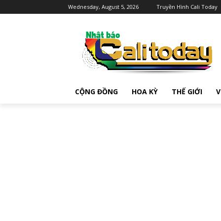
Wednesday, August 5, 2026
Truyền Hình Cali Today
CỘNG ĐỒNG
HOA KỲ
THẾ GIỚI
V