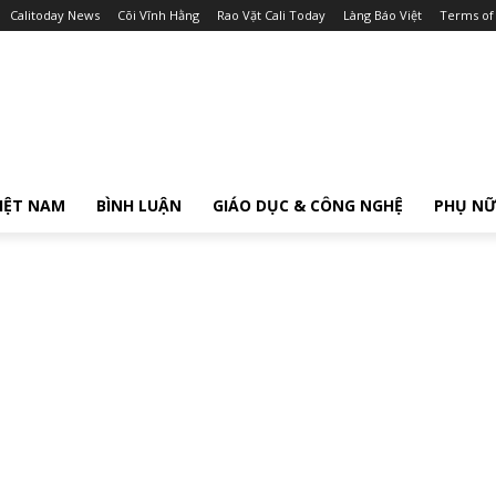
Calitoday News
Cõi Vĩnh Hằng
Rao Vặt Cali Today
Làng Báo Việt
Terms of
IỆT NAM
BÌNH LUẬN
GIÁO DỤC & CÔNG NGHỆ
PHỤ N