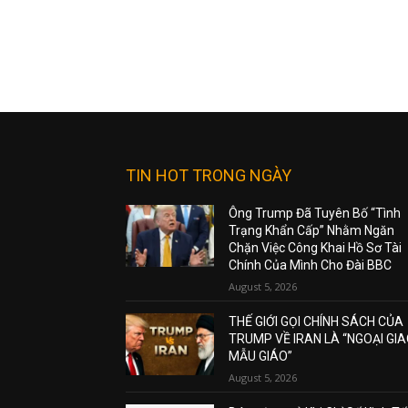
TIN HOT TRONG NGÀY
Ông Trump Đã Tuyên Bố “Tình
Trạng Khẩn Cấp” Nhằm Ngăn
Chặn Việc Công Khai Hồ Sơ Tài
Chính Của Mình Cho Đài BBC
August 5, 2026
THẾ GIỚI GỌI CHÍNH SÁCH CỦA
TRUMP VỀ IRAN LÀ “NGOẠI GI
MẪU GIÁO”
August 5, 2026