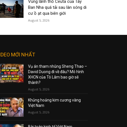
Vùng lãnh thổ Ceuta của Tây
Ban Nha quá tải sau làn sóng di
cư ồ ạt qua biên giới
August 5, 2026
IDEO MỚI NHẤT
Vụ án tham nhũng Sheng Thao –
David Duong đi về đâu? Mô hình
XHCN của Tô Lâm bao giờ sẽ
thành?
August 5, 2026
Khủng hoảng kim cương vàng
Việt Nam
August 5, 2026
Bài toán kinh tế Việt Nam