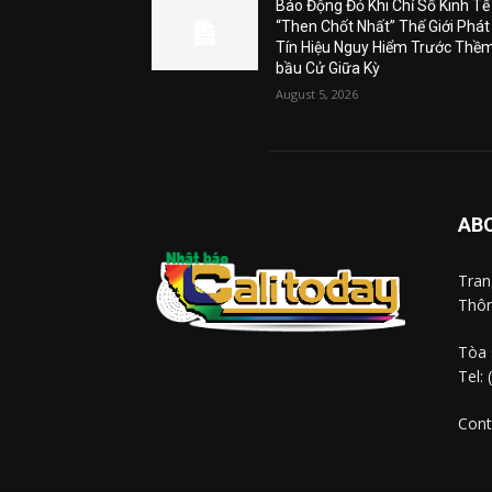
Báo Động Đỏ Khi Chỉ Số Kinh Tế
“Then Chốt Nhất” Thế Giới Phát
Tín Hiệu Nguy Hiểm Trước Thề
bầu Cử Giữa Kỳ
August 5, 2026
AB
Tra
Thôn
Tòa 
Tel:
Cont