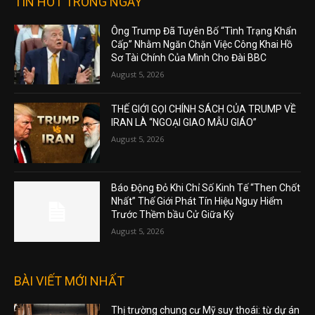
TIN HOT TRONG NGÀY
Ông Trump Đã Tuyên Bố “Tình Trạng Khẩn
Cấp” Nhằm Ngăn Chặn Việc Công Khai Hồ
Sơ Tài Chính Của Mình Cho Đài BBC
August 5, 2026
THẾ GIỚI GỌI CHÍNH SÁCH CỦA TRUMP VỀ
IRAN LÀ “NGOẠI GIAO MẪU GIÁO”
August 5, 2026
Báo Động Đỏ Khi Chỉ Số Kinh Tế “Then Chốt
Nhất” Thế Giới Phát Tín Hiệu Nguy Hiểm
Trước Thềm bầu Cử Giữa Kỳ
August 5, 2026
BÀI VIẾT MỚI NHẤT
Thị trường chung cư Mỹ suy thoái: từ dự án