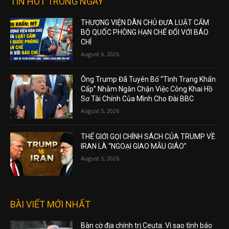
TIN HOT TRONG NGÀY
THƯỢNG VIỆN DÂN CHỦ ĐƯA LUẬT CẤM
BỘ QUỐC PHÒNG HẠN CHẾ ĐỐI VỚI BÁO
CHÍ
August 6, 2026
Ông Trump Đã Tuyên Bố “Tình Trạng Khẩn
Cấp” Nhằm Ngăn Chặn Việc Công Khai Hồ
Sơ Tài Chính Của Mình Cho Đài BBC
August 5, 2026
THẾ GIỚI GỌI CHÍNH SÁCH CỦA TRUMP VỀ
IRAN LÀ “NGOẠI GIAO MẪU GIÁO”
August 5, 2026
BÀI VIẾT MỚI NHẤT
Bàn cờ địa chính trị Ceuta: Vì sao tình báo