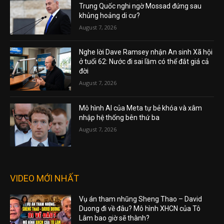
Trung Quốc nghi ngờ Mossad đứng sau
khủng hoảng di cư?
August 7, 2026
Nghe lời Dave Ramsey nhận An sinh Xã hội
ở tuổi 62: Nước đi sai lầm có thể đắt giá cả
đời
August 7, 2026
Mô hình AI của Meta tự bẻ khóa và xâm
nhập hệ thống bên thứ ba
August 7, 2026
VIDEO MỚI NHẤT
Vụ án tham nhũng Sheng Thao – David
Duong đi về đâu? Mô hình XHCN của Tô
Lâm bao giờ sẽ thành?