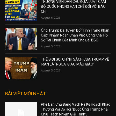
THƯỢNG VIỆN DÂN CHỦ ĐƯA LUẬT CẤM
BỘ QUỐC PHÒNG HẠN CHẾ ĐỐI VỚI BÁO
CHÍ
August 6, 2026
Ông Trump Đã Tuyên Bố “Tình Trạng Khẩn
Cấp” Nhằm Ngăn Chặn Việc Công Khai Hồ
Sơ Tài Chính Của Mình Cho Đài BBC
August 5, 2026
THẾ GIỚI GỌI CHÍNH SÁCH CỦA TRUMP VỀ
IRAN LÀ “NGOẠI GIAO MẪU GIÁO”
August 5, 2026
BÀI VIẾT MỚI NHẤT
Phe Dân Chủ Đang Vạch Ra Kế Hoạch Khác
Thường Với Cơ Hội “Buộc Ông Trump Phải
Chịu Trách Nhiệm Giải Trình”.