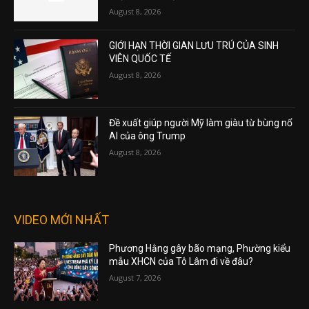
August 8, 2026
GIỚI HẠN THỜI GIAN LƯU TRÚ CỦA SINH
VIÊN QUỐC TẾ
August 8, 2026
Đề xuất giúp người Mỹ làm giàu từ bùng nổ
AI của ông Trump
August 8, 2026
VIDEO MỚI NHẤT
Phương Hằng gây bão mạng, Phường kiểu
mẫu XHCN của Tô Lâm đi về đâu?
August 7, 2026