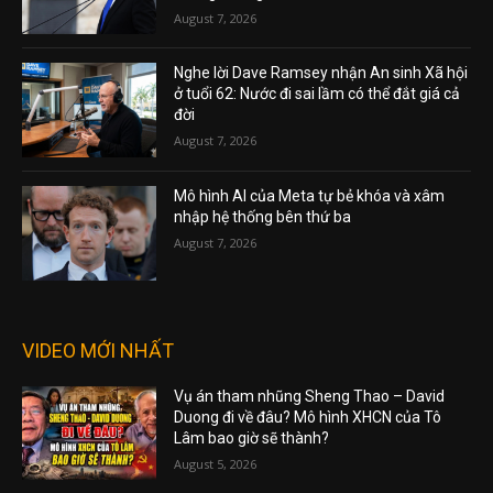
August 7, 2026
Nghe lời Dave Ramsey nhận An sinh Xã hội
ở tuổi 62: Nước đi sai lầm có thể đắt giá cả
đời
August 7, 2026
Mô hình AI của Meta tự bẻ khóa và xâm
nhập hệ thống bên thứ ba
August 7, 2026
VIDEO MỚI NHẤT
Vụ án tham nhũng Sheng Thao – David
Duong đi về đâu? Mô hình XHCN của Tô
Lâm bao giờ sẽ thành?
August 5, 2026