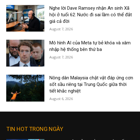
Nghe lời Dave Ramsey nhận An sinh Xã
hội ở tuổi 62: Nước đi sai lầm có thể đắt
giá cả đời
August 7, 2026
Mô hình AI của Meta tự bẻ khóa và xâm
nhập hệ thống bên thứ ba
August 7, 2026
Nông dân Malaysia chật vật đáp ứng cơn
sốt sầu riêng tại Trung Quốc giữa thời
tiết khắc nghiệt
August 6, 2026
TIN HOT TRONG NGÀY