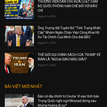
THƯỢNG VIỆN DÂN CHỦ ĐƯA LUẬT CẤM
BỘ QUỐC PHÒNG HẠN CHẾ ĐỐI VỚI BÁO
CHÍ
August 6, 2026
Ông Trump Đã Tuyên Bố “Tình Trạng Khẩn
Cấp” Nhằm Ngăn Chặn Việc Công Khai Hồ
Sơ Tài Chính Của Mình Cho Đài BBC
August 5, 2026
THẾ GIỚI GỌI CHÍNH SÁCH CỦA TRUMP VỀ
IRAN LÀ “NGOẠI GIAO MẪU GIÁO”
August 5, 2026
BÀI VIẾT MỚI NHẤT
Bàn cờ địa chính trị Ceuta: Vì sao tình báo
Trung Quốc nghi ngờ Mossad đứng sau
khủng hoảng di cư?