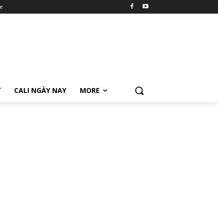
e
Ữ
CALI NGÀY NAY
MORE