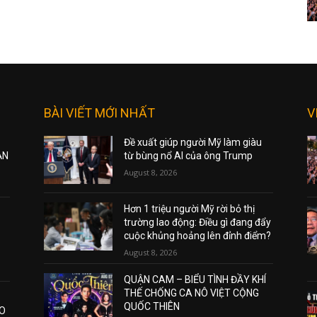
BÀI VIẾT MỚI NHẤT
V
Đề xuất giúp người Mỹ làm giàu
ẠN
từ bùng nổ AI của ông Trump
August 8, 2026
Hơn 1 triệu người Mỹ rời bỏ thị
trường lao động: Điều gì đang đẩy
cuộc khủng hoảng lên đỉnh điểm?
August 8, 2026
QUẬN CAM – BIỂU TÌNH ĐẦY KHÍ
THẾ CHỐNG CA NÔ VIỆT CỘNG
QUỐC THIÊN
AO