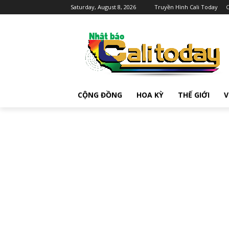
Saturday, August 8, 2026
Truyền Hình Cali Today
C
CỘNG ĐỒNG
HOA KỲ
THẾ GIỚI
V