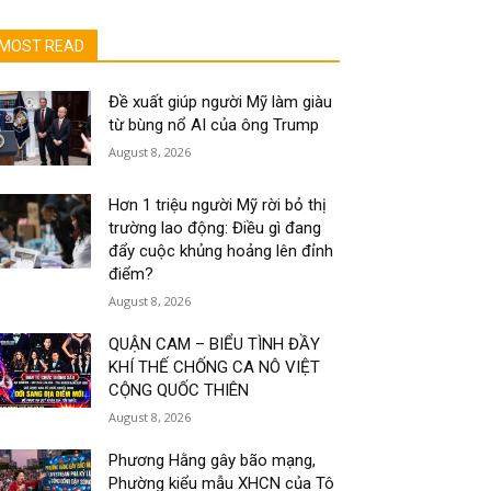
MOST READ
Đề xuất giúp người Mỹ làm giàu
từ bùng nổ AI của ông Trump
August 8, 2026
Hơn 1 triệu người Mỹ rời bỏ thị
trường lao động: Điều gì đang
đẩy cuộc khủng hoảng lên đỉnh
điểm?
August 8, 2026
QUẬN CAM – BIỂU TÌNH ĐẦY
KHÍ THẾ CHỐNG CA NÔ VIỆT
CỘNG QUỐC THIÊN
August 8, 2026
Phương Hằng gây bão mạng,
Phường kiểu mẫu XHCN của Tô