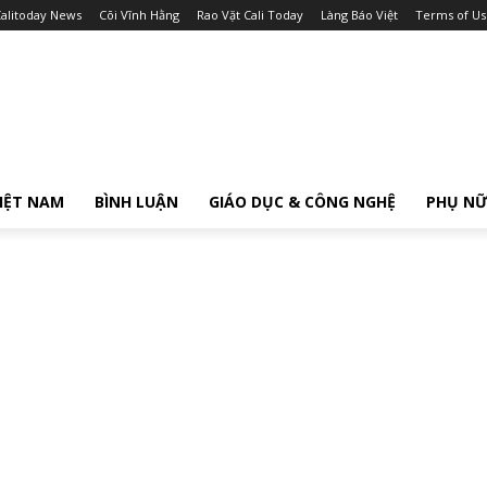
alitoday News
Cõi Vĩnh Hằng
Rao Vặt Cali Today
Làng Báo Việt
Terms of Us
IỆT NAM
BÌNH LUẬN
GIÁO DỤC & CÔNG NGHỆ
PHỤ N