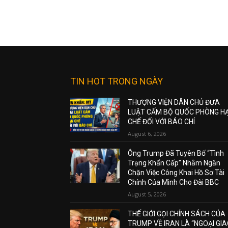
TIN HOT TRONG NGÀY
THƯỢNG VIỆN DÂN CHỦ ĐƯA
LUẬT CẤM BỘ QUỐC PHÒNG H
CHẾ ĐỐI VỚI BÁO CHÍ
August 6, 2026
Ông Trump Đã Tuyên Bố “Tình
Trạng Khẩn Cấp” Nhằm Ngăn
Chặn Việc Công Khai Hồ Sơ Tài
Chính Của Mình Cho Đài BBC
August 5, 2026
THẾ GIỚI GỌI CHÍNH SÁCH CỦA
TRUMP VỀ IRAN LÀ “NGOẠI GI