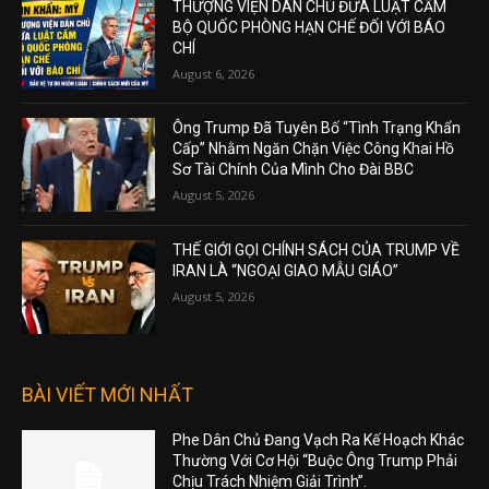
THƯỢNG VIỆN DÂN CHỦ ĐƯA LUẬT CẤM
BỘ QUỐC PHÒNG HẠN CHẾ ĐỐI VỚI BÁO
CHÍ
August 6, 2026
Ông Trump Đã Tuyên Bố “Tình Trạng Khẩn
Cấp” Nhằm Ngăn Chặn Việc Công Khai Hồ
Sơ Tài Chính Của Mình Cho Đài BBC
August 5, 2026
THẾ GIỚI GỌI CHÍNH SÁCH CỦA TRUMP VỀ
IRAN LÀ “NGOẠI GIAO MẪU GIÁO”
August 5, 2026
BÀI VIẾT MỚI NHẤT
Phe Dân Chủ Đang Vạch Ra Kế Hoạch Khác
Thường Với Cơ Hội “Buộc Ông Trump Phải
Chịu Trách Nhiệm Giải Trình”.