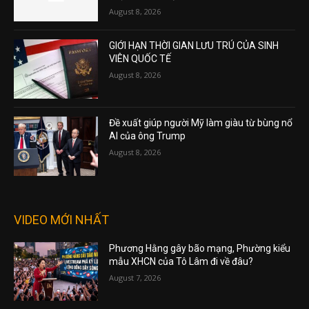
August 8, 2026
GIỚI HẠN THỜI GIAN LƯU TRÚ CỦA SINH
VIÊN QUỐC TẾ
August 8, 2026
Đề xuất giúp người Mỹ làm giàu từ bùng nổ
AI của ông Trump
August 8, 2026
VIDEO MỚI NHẤT
Phương Hằng gây bão mạng, Phường kiểu
mẫu XHCN của Tô Lâm đi về đâu?
August 7, 2026