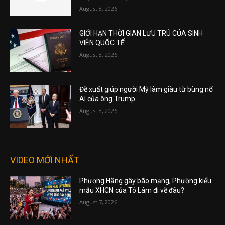
August 8, 2026
GIỚI HẠN THỜI GIAN LƯU TRÚ CỦA SINH
VIÊN QUỐC TẾ
August 8, 2026
Đề xuất giúp người Mỹ làm giàu từ bùng nổ
AI của ông Trump
August 8, 2026
VIDEO MỚI NHẤT
Phương Hằng gây bão mạng, Phường kiểu
mẫu XHCN của Tô Lâm đi về đâu?
August 7, 2026