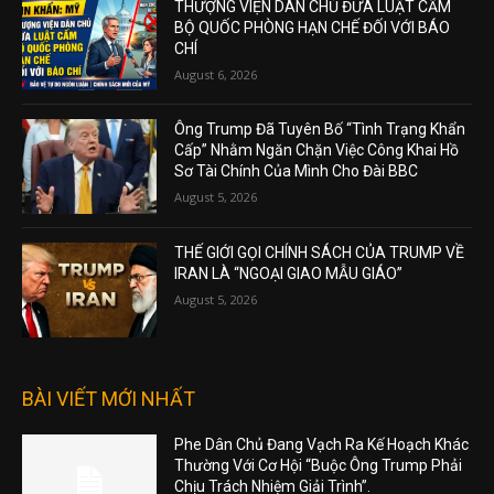
THƯỢNG VIỆN DÂN CHỦ ĐƯA LUẬT CẤM
BỘ QUỐC PHÒNG HẠN CHẾ ĐỐI VỚI BÁO
CHÍ
August 6, 2026
Ông Trump Đã Tuyên Bố “Tình Trạng Khẩn
Cấp” Nhằm Ngăn Chặn Việc Công Khai Hồ
Sơ Tài Chính Của Mình Cho Đài BBC
August 5, 2026
THẾ GIỚI GỌI CHÍNH SÁCH CỦA TRUMP VỀ
IRAN LÀ “NGOẠI GIAO MẪU GIÁO”
August 5, 2026
BÀI VIẾT MỚI NHẤT
Phe Dân Chủ Đang Vạch Ra Kế Hoạch Khác
Thường Với Cơ Hội “Buộc Ông Trump Phải
Chịu Trách Nhiệm Giải Trình”.