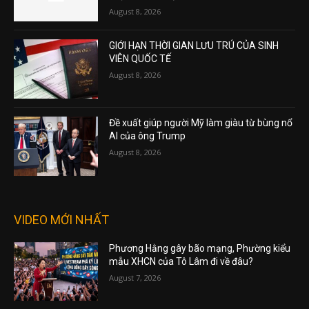
August 8, 2026
GIỚI HẠN THỜI GIAN LƯU TRÚ CỦA SINH
VIÊN QUỐC TẾ
August 8, 2026
Đề xuất giúp người Mỹ làm giàu từ bùng nổ
AI của ông Trump
August 8, 2026
VIDEO MỚI NHẤT
Phương Hằng gây bão mạng, Phường kiểu
mẫu XHCN của Tô Lâm đi về đâu?
August 7, 2026