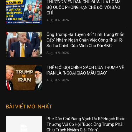
THƯỢNG VIỆN DÂN CHỦ ĐƯA LUẬT CẤM
BỘ QUỐC PHÒNG HẠN CHẾ ĐỐI VỚI BÁO
CHÍ
August 6, 2026
Ông Trump Đã Tuyên Bố “Tình Trạng Khẩn
Cấp” Nhằm Ngăn Chặn Việc Công Khai Hồ
Sơ Tài Chính Của Mình Cho Đài BBC
August 5, 2026
THẾ GIỚI GỌI CHÍNH SÁCH CỦA TRUMP VỀ
IRAN LÀ “NGOẠI GIAO MẪU GIÁO”
August 5, 2026
BÀI VIẾT MỚI NHẤT
Phe Dân Chủ Đang Vạch Ra Kế Hoạch Khác
Thường Với Cơ Hội “Buộc Ông Trump Phải
Chịu Trách Nhiệm Giải Trình”.