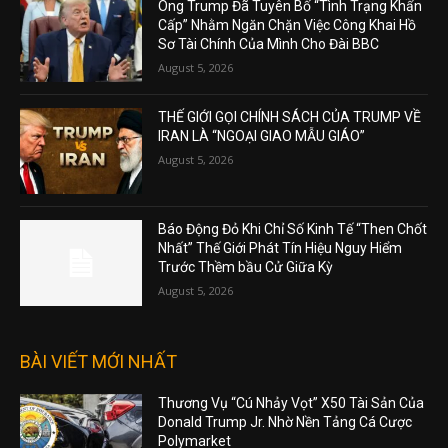
Ông Trump Đã Tuyên Bố “Tình Trạng Khẩn
Cấp” Nhằm Ngăn Chặn Việc Công Khai Hồ
Sơ Tài Chính Của Mình Cho Đài BBC
August 5, 2026
THẾ GIỚI GỌI CHÍNH SÁCH CỦA TRUMP VỀ
IRAN LÀ “NGOẠI GIAO MẪU GIÁO”
August 5, 2026
Báo Động Đỏ Khi Chỉ Số Kinh Tế “Then Chốt
Nhất” Thế Giới Phát Tín Hiệu Nguy Hiểm
Trước Thềm bầu Cử Giữa Kỳ
August 5, 2026
BÀI VIẾT MỚI NHẤT
Thương Vụ “Cú Nhảy Vọt” X50 Tài Sản Của
Donald Trump Jr. Nhờ Nền Tảng Cá Cược
Polymarket