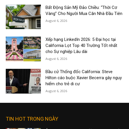
Bất Động Sản Mỹ Đảo Chiều: “Thời Cơ
Vàng” Cho Người Mua Căn Nhà Đầu Tiên
August 6, 2026
Xếp hạng LinkedIn 2026: 5 Đại học tại
California Lọt Top 40 Trường Tốt nhất
cho Sự nghiệp Lâu dài
August 6, 2026
Bầu cử Thống đốc California: Steve
Hilton cáo buộc Xavier Becerra gây nguy
hiểm cho trẻ di cư
August 6, 2026
TIN HOT TRONG NGÀY