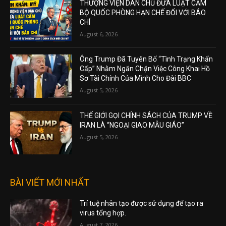
THƯỢNG VIỆN DÂN CHỦ ĐƯA LUẬT CẤM
BỘ QUỐC PHÒNG HẠN CHẾ ĐỐI VỚI BÁO
CHÍ
August 6, 2026
Ông Trump Đã Tuyên Bố “Tình Trạng Khẩn
Cấp” Nhằm Ngăn Chặn Việc Công Khai Hồ
Sơ Tài Chính Của Mình Cho Đài BBC
August 5, 2026
THẾ GIỚI GỌI CHÍNH SÁCH CỦA TRUMP VỀ
IRAN LÀ “NGOẠI GIAO MẪU GIÁO”
August 5, 2026
BÀI VIẾT MỚI NHẤT
Trí tuệ nhân tạo được sử dụng để tạo ra
virus tổng hợp.
August 7, 2026