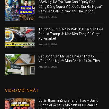
CSVN Lại Dở Trò “Nắn Gân!” Quấy Phá
Cộng Đồng Người Việt Quốc Gia Hải Ngoại?
Nam Bắc Cali Sôi Sục Khí Thế Chống...
August 6, 2026
Thương Vụ “Cú Nhảy Vọt” X50 Tài Sản Của
Donald Trump Jr. Nhờ Nền Tảng Cá Cược
Polymarket
August 6, 2026
Bất Động Sản Mỹ Đảo Chiều: “Thời Cơ
Vàng” Cho Người Mua Căn Nhà Đầu Tiên
August 6, 2026
VIDEO MỚI NHẤT
Vụ án tham nhũng Sheng Thao – David
Duong đi về đâu? Mô hình XHCN của Tô