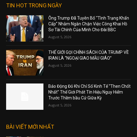
TIN HOT TRONG NGÀY
Ông Trump Đã Tuyên Bố “Tình Trạng Khẩn
Cấp” Nhằm Ngăn Chặn Việc Công Khai Hồ
Sơ Tài Chính Của Mình Cho Đài BBC
August 5, 2026
THẾ GIỚI GỌI CHÍNH SÁCH CỦA TRUMP VỀ
IRAN LÀ “NGOẠI GIAO MẪU GIÁO”
August 5, 2026
Báo Động Đỏ Khi Chỉ Số Kinh Tế “Then Chốt
Nhất” Thế Giới Phát Tín Hiệu Nguy Hiểm
Trước Thềm bầu Cử Giữa Kỳ
August 5, 2026
BÀI VIẾT MỚI NHẤT