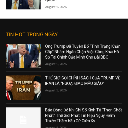
August 5, 2026
TIN HOT TRONG NGÀY
Ông Trump Đã Tuyên Bố “Tình Trạng Khẩn
Cấp” Nhằm Ngăn Chặn Việc Công Khai Hồ
Sơ Tài Chính Của Mình Cho Đài BBC
August 5, 2026
THẾ GIỚI GỌI CHÍNH SÁCH CỦA TRUMP VỀ
IRAN LÀ “NGOẠI GIAO MẪU GIÁO”
August 5, 2026
Báo Động Đỏ Khi Chỉ Số Kinh Tế “Then Chốt
Nhất” Thế Giới Phát Tín Hiệu Nguy Hiểm
Trước Thềm bầu Cử Giữa Kỳ
August 5, 2026