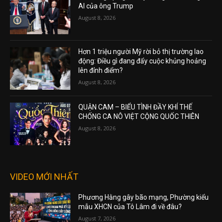
AI của ông Trump
August 8, 2026
Hơn 1 triệu người Mỹ rời bỏ thị trường lao
động: Điều gì đang đẩy cuộc khủng hoảng
lên đỉnh điểm?
August 8, 2026
QUẬN CAM – BIỂU TÌNH ĐẦY KHÍ THẾ
CHỐNG CA NÔ VIỆT CỘNG QUỐC THIÊN
August 8, 2026
VIDEO MỚI NHẤT
Phương Hằng gây bão mạng, Phường kiểu
mẫu XHCN của Tô Lâm đi về đâu?
August 7, 2026