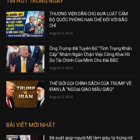
TIN HOT TRONG NGÀY
THƯỢNG VIỆN DÂN CHỦ ĐƯA LUẬT CẤM
BỘ QUỐC PHÒNG HẠN CHẾ ĐỐI VỚI BÁO
CHÍ
August 6, 2026
Ông Trump Đã Tuyên Bố “Tình Trạng Khẩn
Cấp” Nhằm Ngăn Chặn Việc Công Khai Hồ
Sơ Tài Chính Của Mình Cho Đài BBC
August 5, 2026
THẾ GIỚI GỌI CHÍNH SÁCH CỦA TRUMP VỀ
IRAN LÀ “NGOẠI GIAO MẪU GIÁO”
August 5, 2026
BÀI VIẾT MỚI NHẤT
Đề xuất giúp người Mỹ làm giàu từ bùng nổ