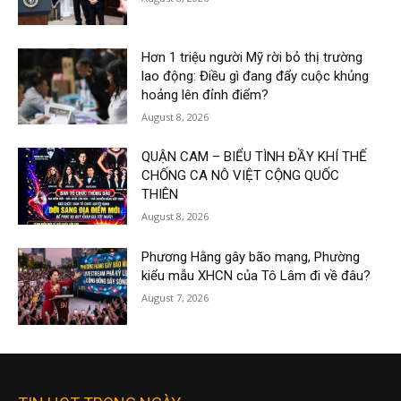
Hơn 1 triệu người Mỹ rời bỏ thị trường
lao động: Điều gì đang đẩy cuộc khủng
hoảng lên đỉnh điểm?
August 8, 2026
QUẬN CAM – BIỂU TÌNH ĐẦY KHÍ THẾ
CHỐNG CA NÔ VIỆT CỘNG QUỐC
THIÊN
August 8, 2026
Phương Hằng gây bão mạng, Phường
kiểu mẫu XHCN của Tô Lâm đi về đâu?
August 7, 2026