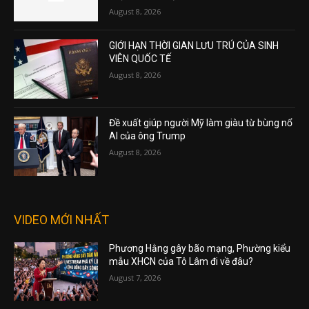
August 8, 2026
GIỚI HẠN THỜI GIAN LƯU TRÚ CỦA SINH
VIÊN QUỐC TẾ
August 8, 2026
Đề xuất giúp người Mỹ làm giàu từ bùng nổ
AI của ông Trump
August 8, 2026
VIDEO MỚI NHẤT
Phương Hằng gây bão mạng, Phường kiểu
mẫu XHCN của Tô Lâm đi về đâu?
August 7, 2026