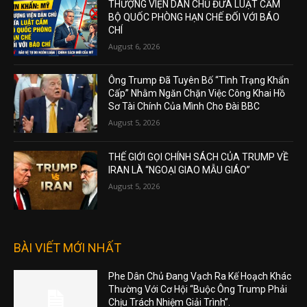
THƯỢNG VIỆN DÂN CHỦ ĐƯA LUẬT CẤM
BỘ QUỐC PHÒNG HẠN CHẾ ĐỐI VỚI BÁO
CHÍ
August 6, 2026
Ông Trump Đã Tuyên Bố “Tình Trạng Khẩn
Cấp” Nhằm Ngăn Chặn Việc Công Khai Hồ
Sơ Tài Chính Của Mình Cho Đài BBC
August 5, 2026
THẾ GIỚI GỌI CHÍNH SÁCH CỦA TRUMP VỀ
IRAN LÀ “NGOẠI GIAO MẪU GIÁO”
August 5, 2026
BÀI VIẾT MỚI NHẤT
Phe Dân Chủ Đang Vạch Ra Kế Hoạch Khác
Thường Với Cơ Hội “Buộc Ông Trump Phải
Chịu Trách Nhiệm Giải Trình”.