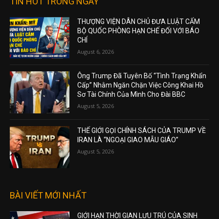
TIN HOT TRONG NGÀY
THƯỢNG VIỆN DÂN CHỦ ĐƯA LUẬT CẤM
BỘ QUỐC PHÒNG HẠN CHẾ ĐỐI VỚI BÁO
CHÍ
August 6, 2026
Ông Trump Đã Tuyên Bố “Tình Trạng Khẩn
Cấp” Nhằm Ngăn Chặn Việc Công Khai Hồ
Sơ Tài Chính Của Mình Cho Đài BBC
August 5, 2026
THẾ GIỚI GỌI CHÍNH SÁCH CỦA TRUMP VỀ
IRAN LÀ “NGOẠI GIAO MẪU GIÁO”
August 5, 2026
BÀI VIẾT MỚI NHẤT
GIỚI HẠN THỜI GIAN LƯU TRÚ CỦA SINH