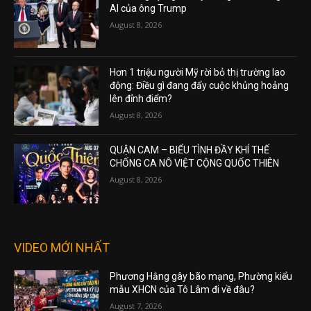
AI của ông Trump
August 8, 2026
Hơn 1 triệu người Mỹ rời bỏ thị trường lao
động: Điều gì đang đẩy cuộc khủng hoảng
lên đỉnh điểm?
August 8, 2026
QUẬN CAM – BIỂU TÌNH ĐẦY KHÍ THẾ
CHỐNG CA NÔ VIỆT CỘNG QUỐC THIÊN
August 8, 2026
VIDEO MỚI NHẤT
Phương Hằng gây bão mạng, Phường kiểu
mẫu XHCN của Tô Lâm đi về đâu?
August 7, 2026