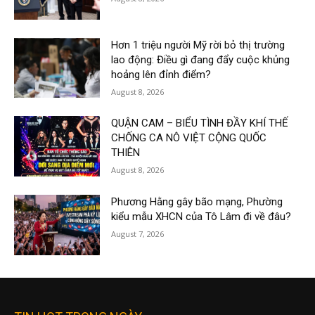
Hơn 1 triệu người Mỹ rời bỏ thị trường
lao động: Điều gì đang đẩy cuộc khủng
hoảng lên đỉnh điểm?
August 8, 2026
QUẬN CAM – BIỂU TÌNH ĐẦY KHÍ THẾ
CHỐNG CA NÔ VIỆT CỘNG QUỐC
THIÊN
August 8, 2026
Phương Hằng gây bão mạng, Phường
kiểu mẫu XHCN của Tô Lâm đi về đâu?
August 7, 2026