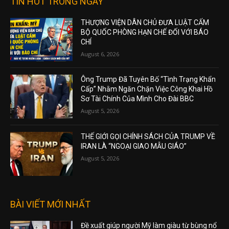
TIN HOT TRONG NGÀY
THƯỢNG VIỆN DÂN CHỦ ĐƯA LUẬT CẤM
BỘ QUỐC PHÒNG HẠN CHẾ ĐỐI VỚI BÁO
CHÍ
August 6, 2026
Ông Trump Đã Tuyên Bố “Tình Trạng Khẩn
Cấp” Nhằm Ngăn Chặn Việc Công Khai Hồ
Sơ Tài Chính Của Mình Cho Đài BBC
August 5, 2026
THẾ GIỚI GỌI CHÍNH SÁCH CỦA TRUMP VỀ
IRAN LÀ “NGOẠI GIAO MẪU GIÁO”
August 5, 2026
BÀI VIẾT MỚI NHẤT
Đề xuất giúp người Mỹ làm giàu từ bùng nổ