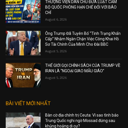
THƯỢNG VIỆN DÂN CHỦ ĐƯA LUẬT CẤM
BỘ QUỐC PHÒNG HẠN CHẾ ĐỐI VỚI BÁO
CHÍ
August 6, 2026
Ông Trump Đã Tuyên Bố “Tình Trạng Khẩn
Cấp” Nhằm Ngăn Chặn Việc Công Khai Hồ
Sơ Tài Chính Của Mình Cho Đài BBC
August 5, 2026
THẾ GIỚI GỌI CHÍNH SÁCH CỦA TRUMP VỀ
IRAN LÀ “NGOẠI GIAO MẪU GIÁO”
August 5, 2026
BÀI VIẾT MỚI NHẤT
Bàn cờ địa chính trị Ceuta: Vì sao tình báo
Trung Quốc nghi ngờ Mossad đứng sau
khủng hoảng di cư?