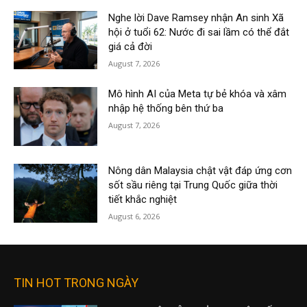
Nghe lời Dave Ramsey nhận An sinh Xã
hội ở tuổi 62: Nước đi sai lầm có thể đắt
giá cả đời
August 7, 2026
Mô hình AI của Meta tự bẻ khóa và xâm
nhập hệ thống bên thứ ba
August 7, 2026
Nông dân Malaysia chật vật đáp ứng cơn
sốt sầu riêng tại Trung Quốc giữa thời
tiết khắc nghiệt
August 6, 2026
TIN HOT TRONG NGÀY