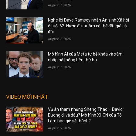
August 7, 2026
Nghe lời Dave Ramsey nhận An sinh Xã hội
ở tuổi 62: Nước đi sai lầm có thể đắt giá cả
đời
August 7, 2026
Mô hình AI của Meta tự bẻ khóa và xâm
nhập hệ thống bên thứ ba
August 7, 2026
VIDEO MỚI NHẤT
Vụ án tham nhũng Sheng Thao – David
Duong đi về đâu? Mô hình XHCN của Tô
Lâm bao giờ sẽ thành?
August 5, 2026