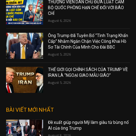
THƯỢNG VIỆN DÂN CHỦ ĐƯA LUẬT CẤM
BỘ QUỐC PHÒNG HẠN CHẾ ĐỐI VỚI BÁO
CHÍ
August 6, 2026
Ông Trump Đã Tuyên Bố “Tình Trạng Khẩn
Cấp” Nhằm Ngăn Chặn Việc Công Khai Hồ
Sơ Tài Chính Của Mình Cho Đài BBC
August 5, 2026
THẾ GIỚI GỌI CHÍNH SÁCH CỦA TRUMP VỀ
IRAN LÀ “NGOẠI GIAO MẪU GIÁO”
August 5, 2026
BÀI VIẾT MỚI NHẤT
Đề xuất giúp người Mỹ làm giàu từ bùng nổ
AI của ông Trump
August 8, 2026