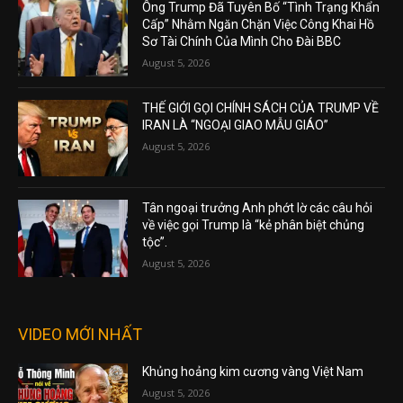
Ông Trump Đã Tuyên Bố “Tình Trạng Khẩn
Cấp” Nhằm Ngăn Chặn Việc Công Khai Hồ
Sơ Tài Chính Của Mình Cho Đài BBC
August 5, 2026
THẾ GIỚI GỌI CHÍNH SÁCH CỦA TRUMP VỀ
IRAN LÀ “NGOẠI GIAO MẪU GIÁO”
August 5, 2026
Tân ngoại trưởng Anh phớt lờ các câu hỏi
về việc gọi Trump là “kẻ phân biệt chủng
tộc”.
August 5, 2026
VIDEO MỚI NHẤT
Khủng hoảng kim cương vàng Việt Nam
August 5, 2026