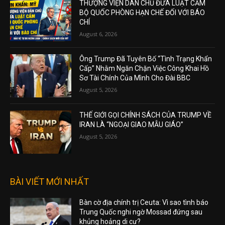
THƯỢNG VIỆN DÂN CHỦ ĐƯA LUẬT CẤM
BỘ QUỐC PHÒNG HẠN CHẾ ĐỐI VỚI BÁO
CHÍ
August 6, 2026
Ông Trump Đã Tuyên Bố “Tình Trạng Khẩn
Cấp” Nhằm Ngăn Chặn Việc Công Khai Hồ
Sơ Tài Chính Của Mình Cho Đài BBC
August 5, 2026
THẾ GIỚI GỌI CHÍNH SÁCH CỦA TRUMP VỀ
IRAN LÀ “NGOẠI GIAO MẪU GIÁO”
August 5, 2026
BÀI VIẾT MỚI NHẤT
Bàn cờ địa chính trị Ceuta: Vì sao tình báo
Trung Quốc nghi ngờ Mossad đứng sau
khủng hoảng di cư?