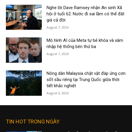
Nghe lời Dave Ramsey nhận An sinh Xã
hội ở tuổi 62: Nước đi sai lầm có thể đắt
giá cả đời
August 7, 2026
Mô hình AI của Meta tự bẻ khóa và xâm
nhập hệ thống bên thứ ba
August 7, 2026
Nông dân Malaysia chật vật đáp ứng cơn
sốt sầu riêng tại Trung Quốc giữa thời
tiết khắc nghiệt
August 6, 2026
TIN HOT TRONG NGÀY