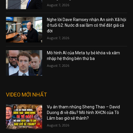
August 7, 2026
Nghe lời Dave Ramsey nhận An sinh Xã hội
ở tuổi 62: Nước đi sai lầm có thể đắt giá cả
đời
August 7, 2026
Mô hình AI của Meta tự bẻ khóa và xâm
nhập hệ thống bên thứ ba
August 7, 2026
VIDEO MỚI NHẤT
Vụ án tham nhũng Sheng Thao – David
Duong đi về đâu? Mô hình XHCN của Tô
Lâm bao giờ sẽ thành?
August 5, 2026