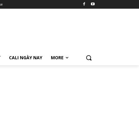
se
Ữ
CALI NGÀY NAY
MORE