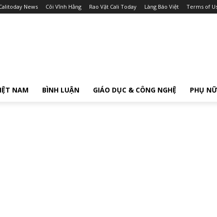
Calitoday News
Cõi Vĩnh Hằng
Rao Vặt Cali Today
Làng Báo Việt
Terms of U
IỆT NAM
BÌNH LUẬN
GIÁO DỤC & CÔNG NGHỆ
PHỤ N