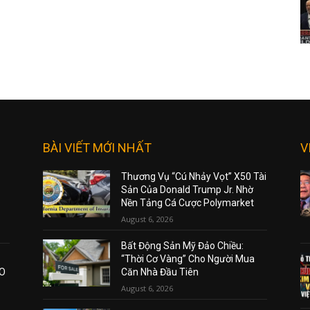
BÀI VIẾT MỚI NHẤT
V
Thương Vụ “Cú Nhảy Vọt” X50 Tài
Sản Của Donald Trump Jr. Nhờ
Nền Tảng Cá Cược Polymarket
August 6, 2026
Bất Động Sản Mỹ Đảo Chiều:
“Thời Cơ Vàng” Cho Người Mua
AO
Căn Nhà Đầu Tiên
August 6, 2026