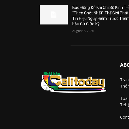
Báo Động Đỏ Khi Chỉ Số Kinh Tế
“Then Chốt Nhất” Thế Giới Phát
Tín Hiệu Nguy Hiểm Trước Thề
bầu Cử Giữa Kỳ
August 5, 2026
AB
Tra
Thôn
Tòa 
Tel:
Cont