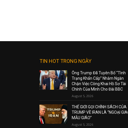
TIN HOT TRONG NGÀY
Ông Trump Đã Tuyên Bố “Tình
Trạng Khẩn Cấp” Nhằm Ngăn
Chặn Việc Công Khai Hồ Sơ Tài
Chính Của Mình Cho Đài BBC
August 5, 2026
THẾ GIỚI GỌI CHÍNH SÁCH CỦA
TRUMP VỀ IRAN LÀ “NGOẠI GI
MẪU GIÁO”
August 5, 2026