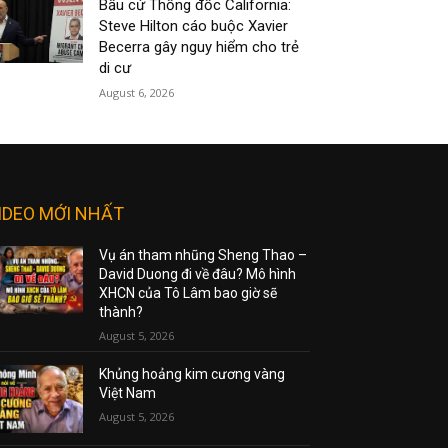
Bầu cử Thống đốc California:
Steve Hilton cáo buộc Xavier
Becerra gây nguy hiểm cho trẻ
di cư
August 6, 2026
IDEO MỚI NHẤT
Vụ án tham nhũng Sheng Thao –
David Duong đi về đâu? Mô hình
XHCN của Tô Lâm bao giờ sẽ
thành?
August 5, 2026
Khủng hoảng kim cương vàng
Việt Nam
August 5, 2026