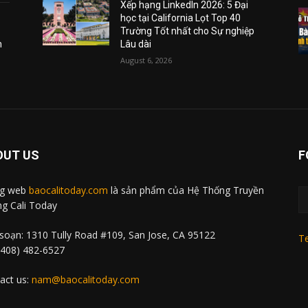
Xếp hạng LinkedIn 2026: 5 Đại
học tại California Lọt Top 40
Trường Tốt nhất cho Sự nghiệp
m
Lâu dài
August 6, 2026
OUT US
F
ng web
baocalitoday.com
là sản phẩm của Hệ Thống Truyền
g Cali Today
soạn: 1310 Tully Road #109, San Jose, CA 95122
Te
 (408) 482-6527
act us:
nam@baocalitoday.com