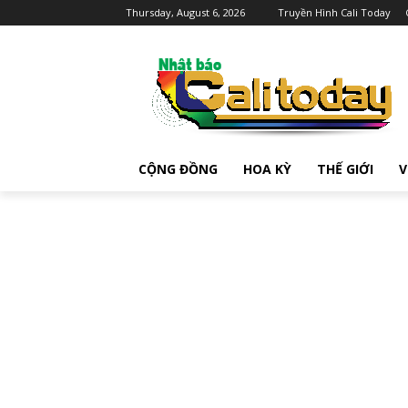
Thursday, August 6, 2026
Truyền Hình Cali Today
CỘNG ĐỒNG
HOA KỲ
THẾ GIỚI
V