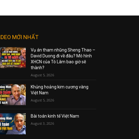
IDEO MỚI NHẤT
Vụ án tham nhũng Sheng Thao –
David Duong đi về đâu? Mô hình
XHCN của Tô Lâm bao giờ sẽ
thành?
August 5, 2026
Khủng hoảng kim cương vàng
Việt Nam
August 5, 2026
Bài toán kinh tế Việt Nam
August 3, 2026