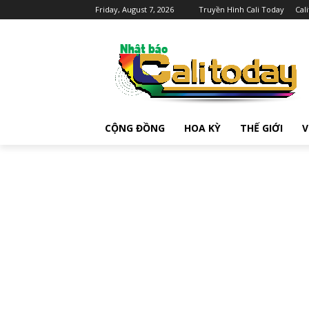
Friday, August 7, 2026
Truyền Hình Cali Today
Cal
CỘNG ĐỒNG
HOA KỲ
THẾ GIỚI
V