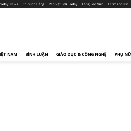
itoday News
Cõi Vĩnh Hằng
Rao Vặt Cali Today
Làng Báo Việt
Terms of Use
IỆT NAM
BÌNH LUẬN
GIÁO DỤC & CÔNG NGHỆ
PHỤ N