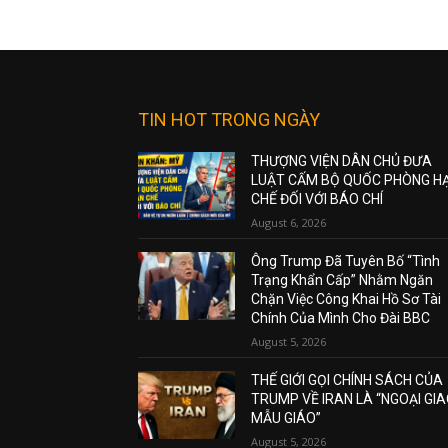
TIN HOT TRONG NGÀY
THƯỢNG VIỆN DÂN CHỦ ĐƯA
LUẬT CẤM BỘ QUỐC PHÒNG H
CHẾ ĐỐI VỚI BÁO CHÍ
August 6, 2026
Ông Trump Đã Tuyên Bố “Tình
Trạng Khẩn Cấp” Nhằm Ngăn
Chặn Việc Công Khai Hồ Sơ Tài
Chính Của Mình Cho Đài BBC
August 5, 2026
THẾ GIỚI GỌI CHÍNH SÁCH CỦA
TRUMP VỀ IRAN LÀ “NGOẠI GI
MẪU GIÁO”
August 5, 2026