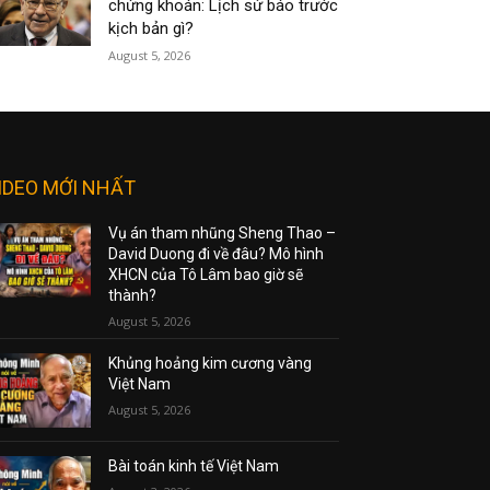
chứng khoán: Lịch sử báo trước
kịch bản gì?
August 5, 2026
IDEO MỚI NHẤT
Vụ án tham nhũng Sheng Thao –
David Duong đi về đâu? Mô hình
XHCN của Tô Lâm bao giờ sẽ
thành?
August 5, 2026
Khủng hoảng kim cương vàng
Việt Nam
August 5, 2026
Bài toán kinh tế Việt Nam