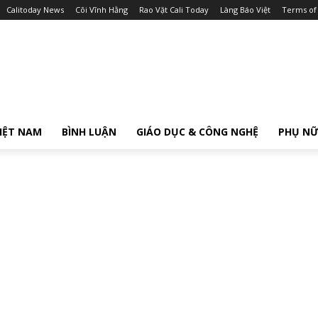
Calitoday News
Cõi Vĩnh Hằng
Rao Vặt Cali Today
Làng Báo Việt
Terms of
IỆT NAM
BÌNH LUẬN
GIÁO DỤC & CÔNG NGHỆ
PHỤ N