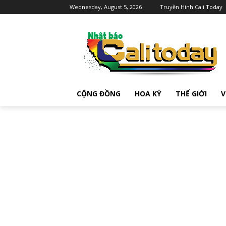
Wednesday, August 5, 2026
Truyền Hình Cali Today
CỘNG ĐỒNG
HOA KỲ
THẾ GIỚI
V