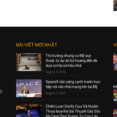
BÀI VIẾT MỚI NHẤT
V
Thị trường chung cư Mỹ suy
thoái: từ dự án bỏ hoang đến đe
dọa cơ hội sở hữu nhà
August 5, 2026
SpaceX sẵn sàng cạnh tranh trực
tiếp với các nhà mạng lớn tại Mỹ
AO
August 5, 2026
Chiến Lược Gia Kỳ Cựu Và Huyền
Thoại Đưa Ra Giả Thuyết Gây Sốc
Về Cách Ông Trump Tự Cứu Lấy