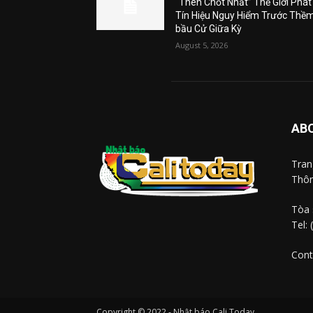
“Then Chốt Nhất” Thế Giới Phát
Tín Hiệu Nguy Hiểm Trước Thề
bầu Cử Giữa Kỳ
August 5, 2026
AB
Tra
Thôn
Tòa 
Tel:
Cont
Copyright © 2022 - Nhật báo Cali Today