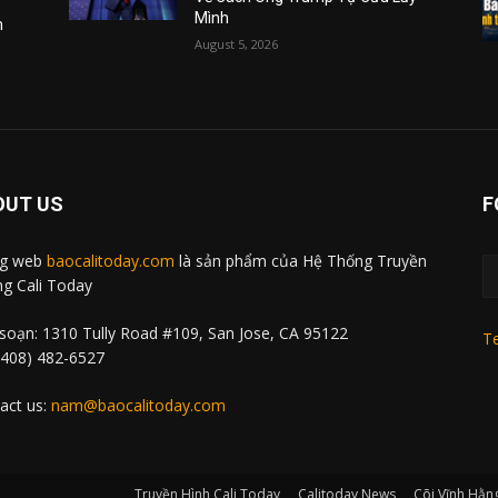
Mình
m
August 5, 2026
OUT US
F
ng web
baocalitoday.com
là sản phẩm của Hệ Thống Truyền
g Cali Today
soạn: 1310 Tully Road #109, San Jose, CA 95122
Te
 (408) 482-6527
act us:
nam@baocalitoday.com
Truyền Hình Cali Today
Calitoday News
Cõi Vĩnh Hằn