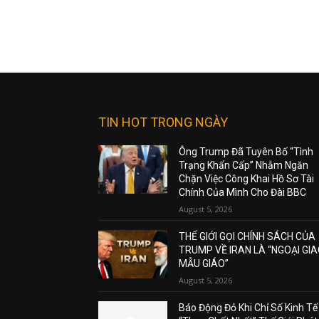
TIN HOT TRONG NGÀY
Ông Trump Đã Tuyên Bố “Tình
Trạng Khẩn Cấp” Nhằm Ngăn
Chặn Việc Công Khai Hồ Sơ Tài
Chính Của Mình Cho Đài BBC
August 5, 2026
THẾ GIỚI GỌI CHÍNH SÁCH CỦA
TRUMP VỀ IRAN LÀ “NGOẠI GI
MẪU GIÁO”
August 5, 2026
Báo Động Đỏ Khi Chỉ Số Kinh Tế