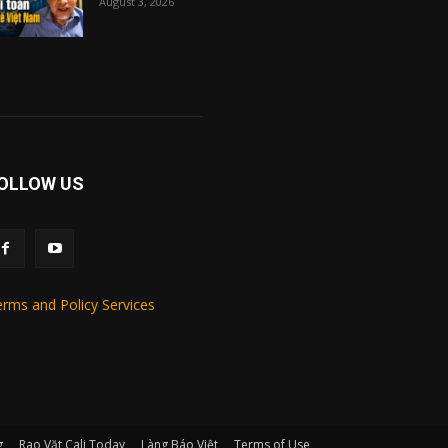
August 3, 2026
OLLOW US
rms and Policy Services
g
Rao Vặt Cali Today
Làng Báo Việt
Terms of Use