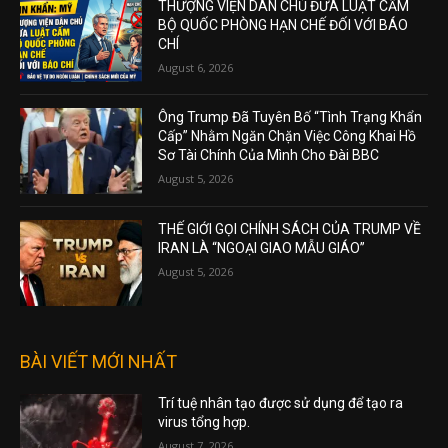
THƯỢNG VIỆN DÂN CHỦ ĐƯA LUẬT CẤM
BỘ QUỐC PHÒNG HẠN CHẾ ĐỐI VỚI BÁO
CHÍ
August 6, 2026
Ông Trump Đã Tuyên Bố “Tình Trạng Khẩn
Cấp” Nhằm Ngăn Chặn Việc Công Khai Hồ
Sơ Tài Chính Của Mình Cho Đài BBC
August 5, 2026
THẾ GIỚI GỌI CHÍNH SÁCH CỦA TRUMP VỀ
IRAN LÀ “NGOẠI GIAO MẪU GIÁO”
August 5, 2026
BÀI VIẾT MỚI NHẤT
Trí tuệ nhân tạo được sử dụng để tạo ra
virus tổng hợp.
August 7, 2026