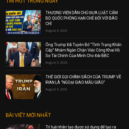
TIN HOT TRONG NGÀY
THƯỢNG VIỆN DÂN CHỦ ĐƯA LUẬT CẤM
BỘ QUỐC PHÒNG HẠN CHẾ ĐỐI VỚI BÁO
CHÍ
August 6, 2026
Ông Trump Đã Tuyên Bố “Tình Trạng Khẩn
Cấp” Nhằm Ngăn Chặn Việc Công Khai Hồ
Sơ Tài Chính Của Mình Cho Đài BBC
August 5, 2026
THẾ GIỚI GỌI CHÍNH SÁCH CỦA TRUMP VỀ
IRAN LÀ “NGOẠI GIAO MẪU GIÁO”
August 5, 2026
BÀI VIẾT MỚI NHẤT
Trí tuệ nhân tạo được sử dụng để tạo ra