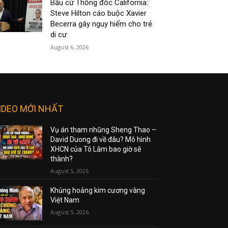
Bầu cử Thống đốc California:
Steve Hilton cáo buộc Xavier
Becerra gây nguy hiểm cho trẻ
di cư
August 6, 2026
IDEO MỚI NHẤT
Vụ án tham nhũng Sheng Thao –
David Duong đi về đâu? Mô hình
XHCN của Tô Lâm bao giờ sẽ
thành?
August 5, 2026
Khủng hoảng kim cương vàng
Việt Nam
August 5, 2026