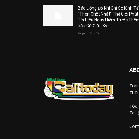
Báo Động Đỏ Khi Chỉ Số Kinh Tế
“Then Chốt Nhất” Thế Giới Phát
Tín Hiệu Nguy Hiểm Trước Thề
bầu Cử Giữa Kỳ
August 5, 2026
AB
Tra
Thôn
Tòa 
Tel:
Cont