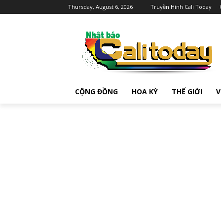
Thursday, August 6, 2026
Truyền Hình Cali Today
CỘNG ĐỒNG
HOA KỲ
THẾ GIỚI
V