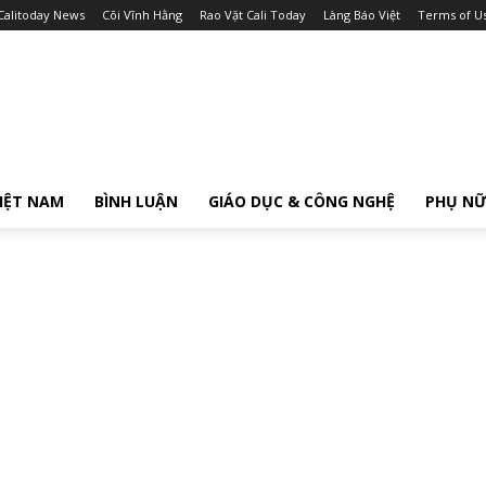
Calitoday News
Cõi Vĩnh Hằng
Rao Vặt Cali Today
Làng Báo Việt
Terms of U
IỆT NAM
BÌNH LUẬN
GIÁO DỤC & CÔNG NGHỆ
PHỤ N