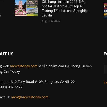
Xếp hạng LinkedIn 2026: 5 Đại
học tại California Lọt Top 40
Trường Tốt nhất cho Sự nghiệp
m
Lâu dài
August 6, 2026
OUT US
F
ng web
baocalitoday.com
là sản phẩm của Hệ Thống Truyền
g Cali Today
soạn: 1310 Tully Road #109, San Jose, CA 95122
Te
 (408) 482-6527
act us:
nam@baocalitoday.com