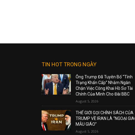
TIN HOT TRONG NGÀY
Ông Trump Đã Tuyên Bố “Tình
Trạng Khẩn Cấp” Nhằm Ngăn
Chặn Việc Công Khai Hồ Sơ Tài
Chính Của Mình Cho Đài BBC
August 5, 2026
THẾ GIỚI GỌI CHÍNH SÁCH CỦA
TRUMP VỀ IRAN LÀ “NGOẠI GI
MẪU GIÁO”
August 5, 2026