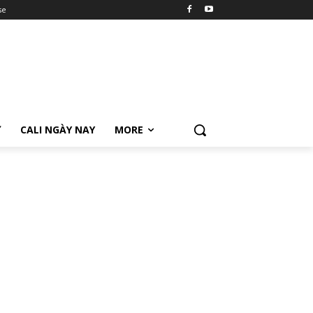
se
Ữ
CALI NGÀY NAY
MORE