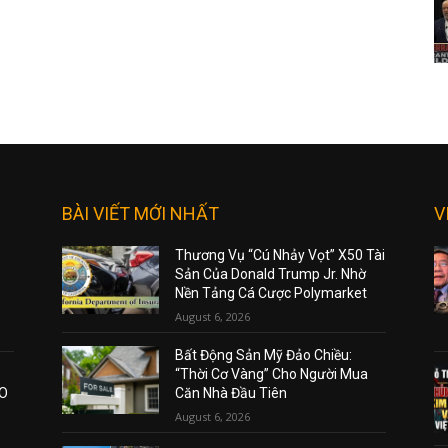
BÀI VIẾT MỚI NHẤT
V
Thương Vụ “Cú Nhảy Vọt” X50 Tài
Sản Của Donald Trump Jr. Nhờ
Nền Tảng Cá Cược Polymarket
August 6, 2026
Bất Động Sản Mỹ Đảo Chiều:
“Thời Cơ Vàng” Cho Người Mua
AO
Căn Nhà Đầu Tiên
August 6, 2026