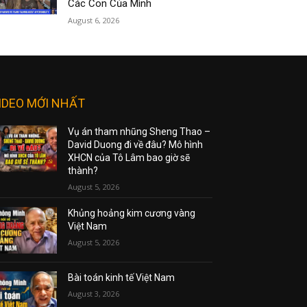
Các Con Của Mình
August 6, 2026
IDEO MỚI NHẤT
Vụ án tham nhũng Sheng Thao –
David Duong đi về đâu? Mô hình
XHCN của Tô Lâm bao giờ sẽ
thành?
August 5, 2026
Khủng hoảng kim cương vàng
Việt Nam
August 5, 2026
Bài toán kinh tế Việt Nam
August 3, 2026