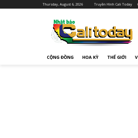
Thursday, August 6, 2026
Truyền Hình Cali Today
CỘNG ĐỒNG
HOA KỲ
THẾ GIỚI
V