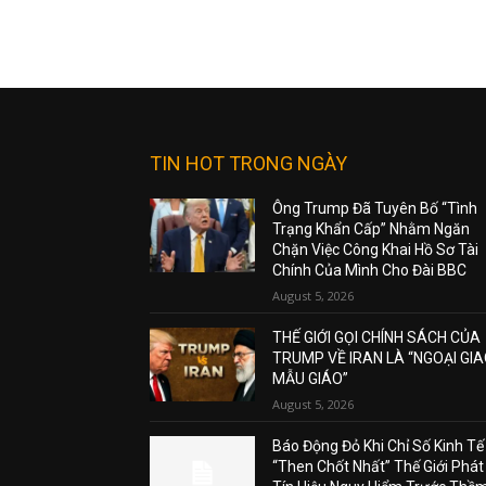
TIN HOT TRONG NGÀY
Ông Trump Đã Tuyên Bố “Tình
Trạng Khẩn Cấp” Nhằm Ngăn
Chặn Việc Công Khai Hồ Sơ Tài
Chính Của Mình Cho Đài BBC
August 5, 2026
THẾ GIỚI GỌI CHÍNH SÁCH CỦA
TRUMP VỀ IRAN LÀ “NGOẠI GI
MẪU GIÁO”
August 5, 2026
Báo Động Đỏ Khi Chỉ Số Kinh Tế
“Then Chốt Nhất” Thế Giới Phát