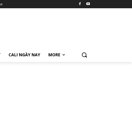
se
Ữ
CALI NGÀY NAY
MORE