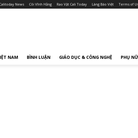
Calitoday News
Cõi Vĩnh Hằng
Rao Vặt Cali Today
Làng Báo Việt
Terms of U
IỆT NAM
BÌNH LUẬN
GIÁO DỤC & CÔNG NGHỆ
PHỤ N