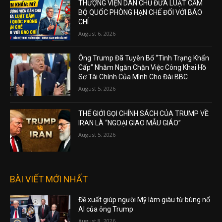
THƯỢNG VIỆN DÂN CHỦ ĐƯA LUẬT CẤM
BỘ QUỐC PHÒNG HẠN CHẾ ĐỐI VỚI BÁO
CHÍ
August 6, 2026
Ông Trump Đã Tuyên Bố “Tình Trạng Khẩn
Cấp” Nhằm Ngăn Chặn Việc Công Khai Hồ
Sơ Tài Chính Của Mình Cho Đài BBC
August 5, 2026
THẾ GIỚI GỌI CHÍNH SÁCH CỦA TRUMP VỀ
IRAN LÀ “NGOẠI GIAO MẪU GIÁO”
August 5, 2026
BÀI VIẾT MỚI NHẤT
Đề xuất giúp người Mỹ làm giàu từ bùng nổ
AI của ông Trump
August 8, 2026