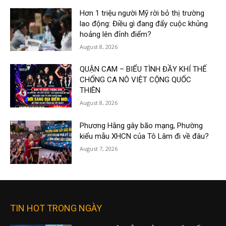
Hơn 1 triệu người Mỹ rời bỏ thị trường
lao động: Điều gì đang đẩy cuộc khủng
hoảng lên đỉnh điểm?
August 8, 2026
QUẬN CAM – BIỂU TÌNH ĐẦY KHÍ THẾ
CHỐNG CA NÔ VIỆT CỘNG QUỐC
THIÊN
August 8, 2026
Phương Hằng gây bão mạng, Phường
kiểu mẫu XHCN của Tô Lâm đi về đâu?
August 7, 2026
TIN HOT TRONG NGÀY