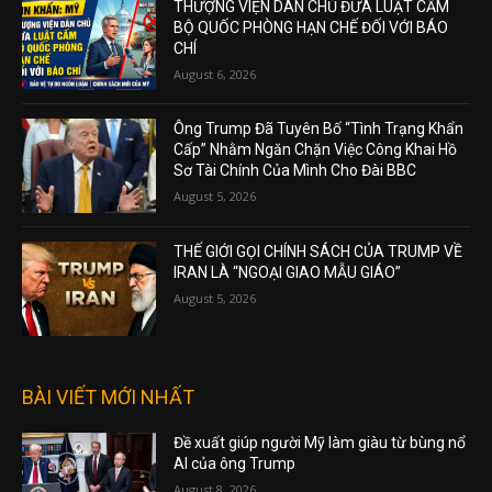
THƯỢNG VIỆN DÂN CHỦ ĐƯA LUẬT CẤM
BỘ QUỐC PHÒNG HẠN CHẾ ĐỐI VỚI BÁO
CHÍ
August 6, 2026
Ông Trump Đã Tuyên Bố “Tình Trạng Khẩn
Cấp” Nhằm Ngăn Chặn Việc Công Khai Hồ
Sơ Tài Chính Của Mình Cho Đài BBC
August 5, 2026
THẾ GIỚI GỌI CHÍNH SÁCH CỦA TRUMP VỀ
IRAN LÀ “NGOẠI GIAO MẪU GIÁO”
August 5, 2026
BÀI VIẾT MỚI NHẤT
Đề xuất giúp người Mỹ làm giàu từ bùng nổ
AI của ông Trump
August 8, 2026