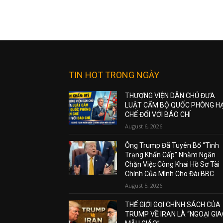
TIN HOT TRONG NGÀY
THƯỢNG VIỆN DÂN CHỦ ĐƯA
LUẬT CẤM BỘ QUỐC PHÒNG H
CHẾ ĐỐI VỚI BÁO CHÍ
August 6, 2026
Ông Trump Đã Tuyên Bố “Tình
Trạng Khẩn Cấp” Nhằm Ngăn
Chặn Việc Công Khai Hồ Sơ Tài
Chính Của Mình Cho Đài BBC
August 5, 2026
THẾ GIỚI GỌI CHÍNH SÁCH CỦA
TRUMP VỀ IRAN LÀ “NGOẠI GI