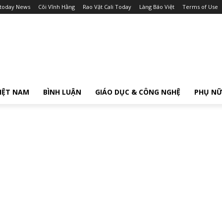
itoday News
Cõi Vĩnh Hằng
Rao Vặt Cali Today
Làng Báo Việt
Terms of Use
IỆT NAM
BÌNH LUẬN
GIÁO DỤC & CÔNG NGHỆ
PHỤ N