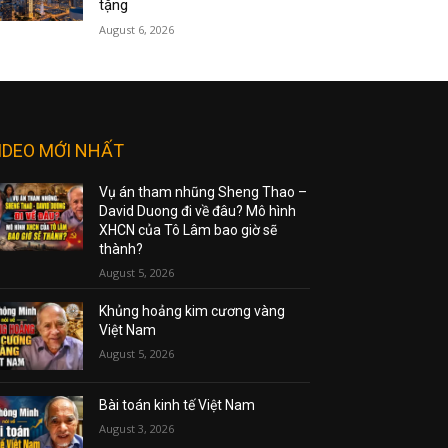
tặng
August 6, 2026
IDEO MỚI NHẤT
Vụ án tham nhũng Sheng Thao –
David Duong đi về đâu? Mô hình
XHCN của Tô Lâm bao giờ sẽ
thành?
August 5, 2026
Khủng hoảng kim cương vàng
Việt Nam
August 5, 2026
Bài toán kinh tế Việt Nam
August 3, 2026