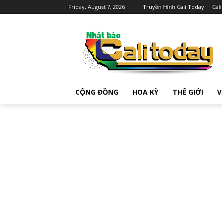
Friday, August 7, 2026
Truyền Hình Cali Today
Cal
CỘNG ĐỒNG
HOA KỲ
THẾ GIỚI
V