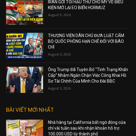
IRAN GỞI TỐI HẬU THƯ CHO MỸ VỀ ĐIỀU
KIỆN MỞ LẠI EO BIỂN HORMUZ
August 9, 2026
THƯỢNG VIỆN DÂN CHỦ ĐƯA LUẬT CẤM
BỘ QUỐC PHÒNG HẠN CHẾ ĐỐI VỚI BÁO
CHÍ
August 6, 2026
Ông Trump Đã Tuyên Bố “Tình Trạng Khẩn
Cấp” Nhằm Ngăn Chặn Việc Công Khai Hồ
Sơ Tài Chính Của Mình Cho Đài BBC
August 5, 2026
BÀI VIẾT MỚI NHẤT
Nhà hàng tại California bất ngờ đóng cửa
chỉ vài tuần sau khi nhận khoản hỗ trợ
100.000 USD từ thành phố