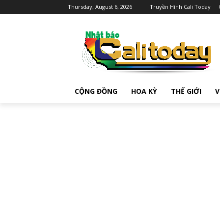
Thursday, August 6, 2026
Truyền Hình Cali Today
CỘNG ĐỒNG
HOA KỲ
THẾ GIỚI
V