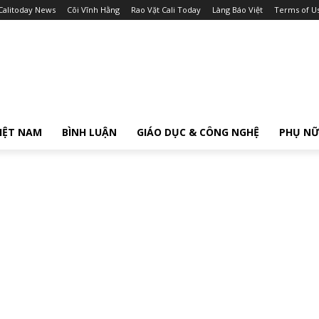
Calitoday News
Cõi Vĩnh Hằng
Rao Vặt Cali Today
Làng Báo Việt
Terms of U
IỆT NAM
BÌNH LUẬN
GIÁO DỤC & CÔNG NGHỆ
PHỤ N