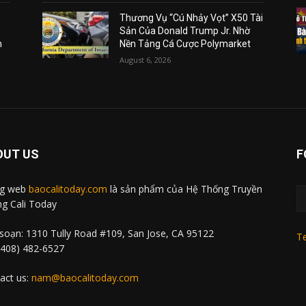
Thương Vụ “Cú Nhảy Vọt” X50 Tài
Sản Của Donald Trump Jr. Nhờ
m
Nền Tảng Cá Cược Polymarket
August 6, 2026
OUT US
F
ng web
baocalitoday.com
là sản phẩm của Hệ Thống Truyền
g Cali Today
soạn: 1310 Tully Road #109, San Jose, CA 95122
Te
 (408) 482-6527
act us:
nam@baocalitoday.com