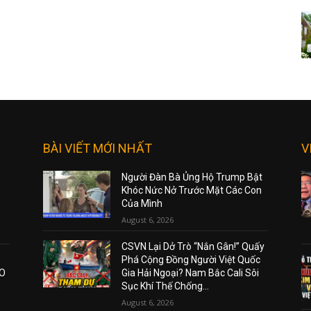
BÀI VIẾT MỚI NHẤT
V
Người Đàn Bà Ủng Hộ Trump Bật
Khóc Nức Nở Trước Mặt Các Con
Của Mình
August 6, 2026
CSVN Lại Dở Trò “Nắn Gân!” Quấy
Phá Cộng Đồng Người Việt Quốc
AO
Gia Hải Ngoại? Nam Bắc Cali Sôi
Sục Khí Thế Chống...
August 6, 2026