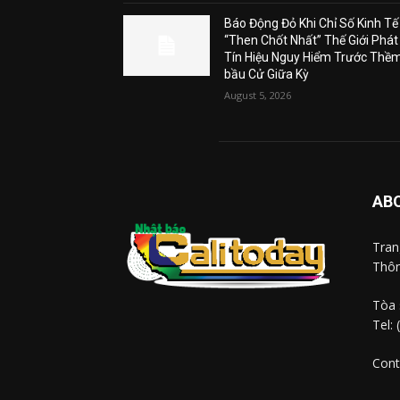
Báo Động Đỏ Khi Chỉ Số Kinh Tế
“Then Chốt Nhất” Thế Giới Phát
Tín Hiệu Nguy Hiểm Trước Thề
bầu Cử Giữa Kỳ
August 5, 2026
AB
Tra
Thôn
Tòa 
Tel:
Cont