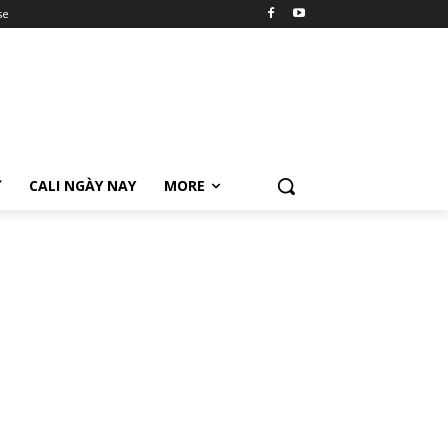
se
Ữ
CALI NGÀY NAY
MORE