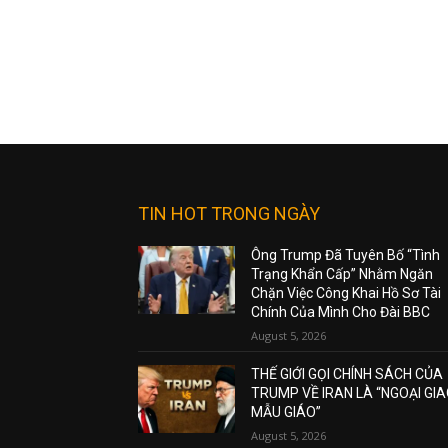
TIN HOT TRONG NGÀY
Ông Trump Đã Tuyên Bố “Tình
Trạng Khẩn Cấp” Nhằm Ngăn
Chặn Việc Công Khai Hồ Sơ Tài
Chính Của Mình Cho Đài BBC
August 5, 2026
THẾ GIỚI GỌI CHÍNH SÁCH CỦA
TRUMP VỀ IRAN LÀ “NGOẠI GI
MẪU GIÁO”
August 5, 2026