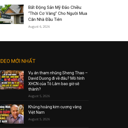
Bất Động Sản Mỹ Đảo Chiều:
“Thời Cơ Vàng” Cho Người Mua
Căn Nhà Đầu Tiên
August 6, 2026
IDEO MỚI NHẤT
Vụ án tham nhũng Sheng Thao –
David Duong đi về đâu? Mô hình
XHCN của Tô Lâm bao giờ sẽ
thành?
August 5, 2026
Khủng hoảng kim cương vàng
Việt Nam
August 5, 2026