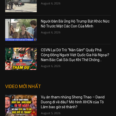
August 6, 2026
Người Đàn Bà Ủng Hộ Trump Bật Khóc Nức
Nở Trước Mặt Các Con Của Mình
August 6, 2026
CSVN Lại Dở Trò “Nắn Gân!” Quấy Phá
Cộng Đồng Người Việt Quốc Gia Hải Ngoại?
Nam Bắc Cali Sôi Sục Khí Thế Chống...
August 6, 2026
VIDEO MỚI NHẤT
Vụ án tham nhũng Sheng Thao – David
Duong đi về đâu? Mô hình XHCN của Tô
Lâm bao giờ sẽ thành?
August 5, 2026