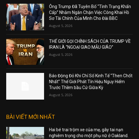
Ông Trump Đã Tuyên Bố “Tình Trạng Khẩn
Cấp” Nhằm Ngăn Chặn Việc Công Khai Hồ
Sơ Tài Chính Của Mình Cho Đài BBC
August 5, 2026
THẾ GIỚI GỌI CHÍNH SÁCH CỦA TRUMP VỀ
IRAN LÀ “NGOẠI GIAO MẪU GIÁO”
August 5, 2026
Báo Động Đỏ Khi Chỉ Số Kinh Tế “Then Chốt
Nhất” Thế Giới Phát Tín Hiệu Nguy Hiểm
Trước Thềm bầu Cử Giữa Kỳ
August 5, 2026
BÀI VIẾT MỚI NHẤT
Hai bé trai trộm xe của mẹ, gây tai nạn
nghiêm trọng cho một phụ nữ ở Oakland.