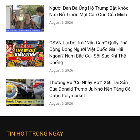
Người Đàn Bà Ủng Hộ Trump Bật Khóc
Nức Nở Trước Mặt Các Con Của Mình
August 6, 2026
CSVN Lại Dở Trò “Nắn Gân!” Quấy Phá
Cộng Đồng Người Việt Quốc Gia Hải
Ngoại? Nam Bắc Cali Sôi Sục Khí Thế
Chống...
August 6, 2026
Thương Vụ “Cú Nhảy Vọt” X50 Tài Sản
Của Donald Trump Jr. Nhờ Nền Tảng Cá
Cược Polymarket
August 6, 2026
TIN HOT TRONG NGÀY