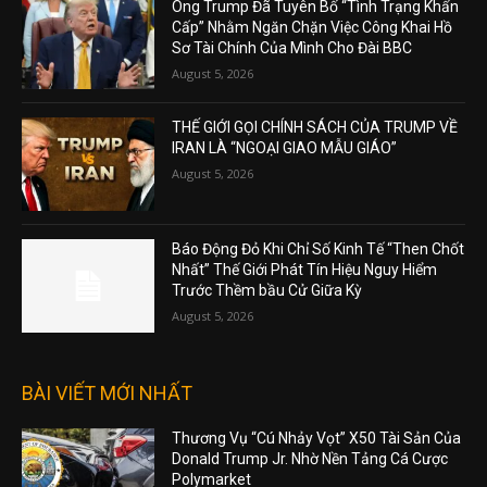
Ông Trump Đã Tuyên Bố “Tình Trạng Khẩn
Cấp” Nhằm Ngăn Chặn Việc Công Khai Hồ
Sơ Tài Chính Của Mình Cho Đài BBC
August 5, 2026
THẾ GIỚI GỌI CHÍNH SÁCH CỦA TRUMP VỀ
IRAN LÀ “NGOẠI GIAO MẪU GIÁO”
August 5, 2026
Báo Động Đỏ Khi Chỉ Số Kinh Tế “Then Chốt
Nhất” Thế Giới Phát Tín Hiệu Nguy Hiểm
Trước Thềm bầu Cử Giữa Kỳ
August 5, 2026
BÀI VIẾT MỚI NHẤT
Thương Vụ “Cú Nhảy Vọt” X50 Tài Sản Của
Donald Trump Jr. Nhờ Nền Tảng Cá Cược
Polymarket