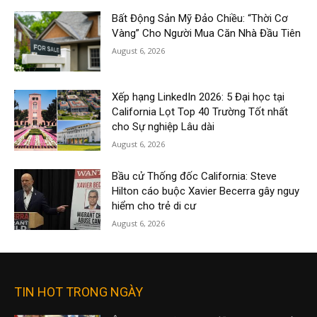
Bất Động Sản Mỹ Đảo Chiều: “Thời Cơ
Vàng” Cho Người Mua Căn Nhà Đầu Tiên
August 6, 2026
Xếp hạng LinkedIn 2026: 5 Đại học tại
California Lọt Top 40 Trường Tốt nhất
cho Sự nghiệp Lâu dài
August 6, 2026
Bầu cử Thống đốc California: Steve
Hilton cáo buộc Xavier Becerra gây nguy
hiểm cho trẻ di cư
August 6, 2026
TIN HOT TRONG NGÀY