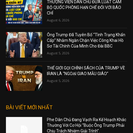
THƯỢNG VIỆN DÂN CHỦ ĐƯA LUẬT CẤM
BỘ QUỐC PHÒNG HẠN CHẾ ĐỐI VỚI BÁO
CHÍ
August 6, 2026
Ông Trump Đã Tuyên Bố “Tình Trạng Khẩn
Cấp” Nhằm Ngăn Chặn Việc Công Khai Hồ
Sơ Tài Chính Của Mình Cho Đài BBC
August 5, 2026
THẾ GIỚI GỌI CHÍNH SÁCH CỦA TRUMP VỀ
IRAN LÀ “NGOẠI GIAO MẪU GIÁO”
August 5, 2026
BÀI VIẾT MỚI NHẤT
Phe Dân Chủ Đang Vạch Ra Kế Hoạch Khác
Thường Với Cơ Hội “Buộc Ông Trump Phải
Chịu Trách Nhiệm Giải Trình”.