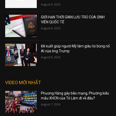
August 8, 2026
GIỚI HẠN THỜI GIAN LƯU TRÚ CỦA SINH
VIÊN QUỐC TẾ
August 8, 2026
Đề xuất giúp người Mỹ làm giàu từ bùng nổ
AI của ông Trump
August 8, 2026
VIDEO MỚI NHẤT
Phương Hằng gây bão mạng, Phường kiểu
mẫu XHCN của Tô Lâm đi về đâu?
August 7, 2026