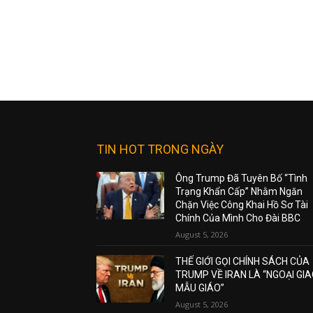
TIN HOT TRONG NGÀY
Ông Trump Đã Tuyên Bố “Tình
Trạng Khẩn Cấp” Nhằm Ngăn
Chặn Việc Công Khai Hồ Sơ Tài
Chính Của Mình Cho Đài BBC
August 5, 2026
THẾ GIỚI GỌI CHÍNH SÁCH CỦA
TRUMP VỀ IRAN LÀ “NGOẠI GI
MẪU GIÁO”
August 5, 2026