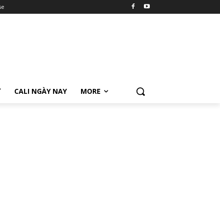
se
Ữ
CALI NGÀY NAY
MORE