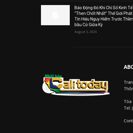
Báo Động Đỏ Khi Chỉ Số Kinh Tế
“Then Chốt Nhất” Thế Giới Phát
Tín Hiệu Nguy Hiểm Trước Thề
bầu Cử Giữa Kỳ
August 5, 2026
AB
Tra
Thôn
Tòa 
Tel:
Cont