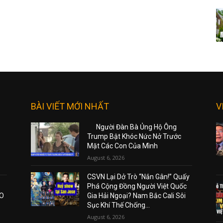
BÀI VIẾT MỚI NHẤT
V
Người Đàn Bà Ủng Hộ Ông
Trump Bật Khóc Nức Nở Trước
Mặt Các Con Của Mình
August 6, 2026
CSVN Lại Dở Trò “Nắn Gân!” Quấy
Phá Cộng Đồng Người Việt Quốc
AO
Gia Hải Ngoại? Nam Bắc Cali Sôi
Sục Khí Thế Chống...
August 6, 2026