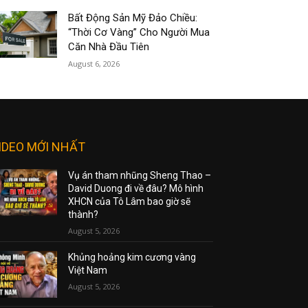
Bất Động Sản Mỹ Đảo Chiều:
“Thời Cơ Vàng” Cho Người Mua
Căn Nhà Đầu Tiên
August 6, 2026
IDEO MỚI NHẤT
Vụ án tham nhũng Sheng Thao –
David Duong đi về đâu? Mô hình
XHCN của Tô Lâm bao giờ sẽ
thành?
August 5, 2026
Khủng hoảng kim cương vàng
Việt Nam
August 5, 2026