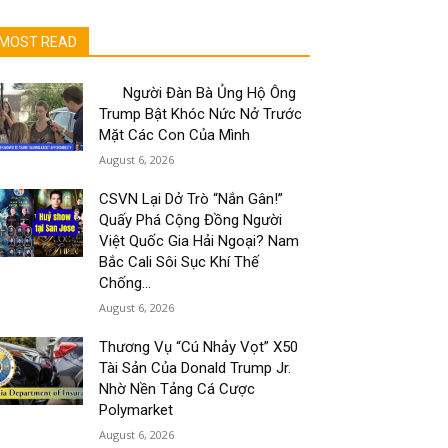
MOST READ
Người Đàn Bà Ủng Hộ Ông
Trump Bật Khóc Nức Nở Trước
Mặt Các Con Của Mình
August 6, 2026
CSVN Lại Dở Trò “Nắn Gân!”
Quấy Phá Cộng Đồng Người
Việt Quốc Gia Hải Ngoại? Nam
Bắc Cali Sôi Sục Khí Thế
Chống...
August 6, 2026
Thương Vụ “Cú Nhảy Vọt” X50
Tài Sản Của Donald Trump Jr.
Nhờ Nền Tảng Cá Cược
Polymarket
August 6, 2026