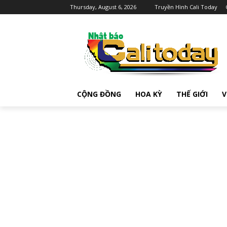
Thursday, August 6, 2026
Truyền Hình Cali Today
CỘNG ĐỒNG
HOA KỲ
THẾ GIỚI
V