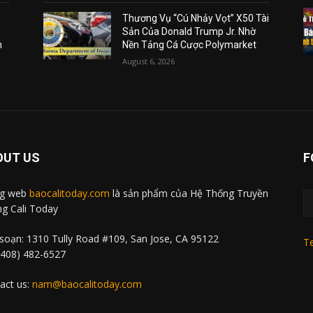
Thương Vụ “Cú Nhảy Vọt” X50 Tài
Sản Của Donald Trump Jr. Nhờ
m
Nền Tảng Cá Cược Polymarket
August 6, 2026
OUT US
F
ng web
baocalitoday.com
là sản phẩm của Hệ Thống Truyền
g Cali Today
soạn: 1310 Tully Road #109, San Jose, CA 95122
Te
 (408) 482-6527
act us:
nam@baocalitoday.com