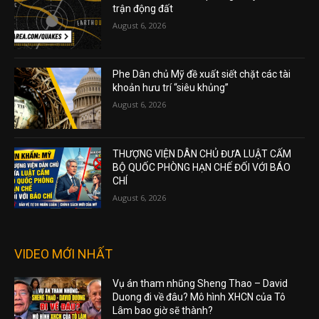
trận động đất
August 6, 2026
Phe Dân chủ Mỹ đề xuất siết chặt các tài
khoản hưu trí “siêu khủng”
August 6, 2026
THƯỢNG VIỆN DÂN CHỦ ĐƯA LUẬT CẤM
BỘ QUỐC PHÒNG HẠN CHẾ ĐỐI VỚI BÁO
CHÍ
August 6, 2026
VIDEO MỚI NHẤT
Vụ án tham nhũng Sheng Thao – David
Duong đi về đâu? Mô hình XHCN của Tô
Lâm bao giờ sẽ thành?