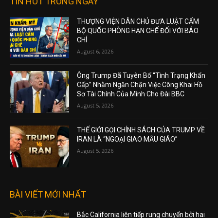
TIN HOT TRONG NGÀY
THƯỢNG VIỆN DÂN CHỦ ĐƯA LUẬT CẤM
BỘ QUỐC PHÒNG HẠN CHẾ ĐỐI VỚI BÁO
CHÍ
August 6, 2026
Ông Trump Đã Tuyên Bố “Tình Trạng Khẩn
Cấp” Nhằm Ngăn Chặn Việc Công Khai Hồ
Sơ Tài Chính Của Mình Cho Đài BBC
August 5, 2026
THẾ GIỚI GỌI CHÍNH SÁCH CỦA TRUMP VỀ
IRAN LÀ “NGOẠI GIAO MẪU GIÁO”
August 5, 2026
BÀI VIẾT MỚI NHẤT
Bắc California liên tiếp rung chuyển bởi hai