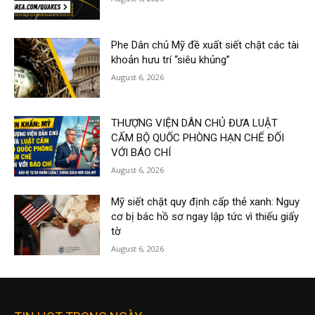
Phe Dân chủ Mỹ đề xuất siết chặt các tài
khoản hưu trí “siêu khủng”
August 6, 2026
THƯỢNG VIỆN DÂN CHỦ ĐƯA LUẬT
CẤM BỘ QUỐC PHÒNG HẠN CHẾ ĐỐI
VỚI BÁO CHÍ
August 6, 2026
Mỹ siết chặt quy định cấp thẻ xanh: Nguy
cơ bị bác hồ sơ ngay lập tức vì thiếu giấy
tờ
August 6, 2026