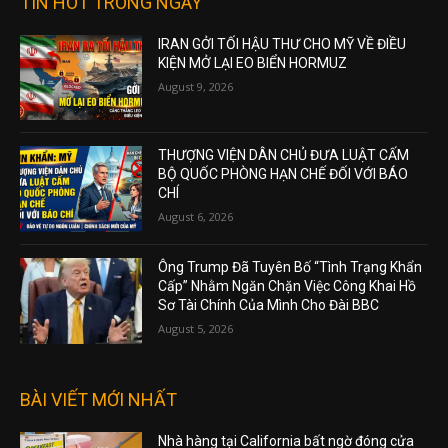
TIN HOT TRONG NGÀY
IRAN GỞI TỐI HẬU THƯ CHO MỸ VỀ ĐIỀU
KIỆN MỞ LẠI EO BIỂN HORMUZ
August 9, 2026
THƯỢNG VIỆN DÂN CHỦ ĐƯA LUẬT CẤM
BỘ QUỐC PHÒNG HẠN CHẾ ĐỐI VỚI BÁO
CHÍ
August 6, 2026
Ông Trump Đã Tuyên Bố “Tình Trạng Khẩn
Cấp” Nhằm Ngăn Chặn Việc Công Khai Hồ
Sơ Tài Chính Của Mình Cho Đài BBC
August 5, 2026
BÀI VIẾT MỚI NHẤT
Nhà hàng tại California bất ngờ đóng cửa