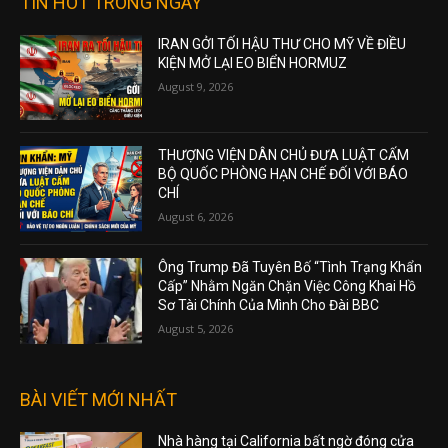
TIN HOT TRONG NGÀY
IRAN GỞI TỐI HẬU THƯ CHO MỸ VỀ ĐIỀU
KIỆN MỞ LẠI EO BIỂN HORMUZ
August 9, 2026
THƯỢNG VIỆN DÂN CHỦ ĐƯA LUẬT CẤM
BỘ QUỐC PHÒNG HẠN CHẾ ĐỐI VỚI BÁO
CHÍ
August 6, 2026
Ông Trump Đã Tuyên Bố “Tình Trạng Khẩn
Cấp” Nhằm Ngăn Chặn Việc Công Khai Hồ
Sơ Tài Chính Của Mình Cho Đài BBC
August 5, 2026
BÀI VIẾT MỚI NHẤT
Nhà hàng tại California bất ngờ đóng cửa