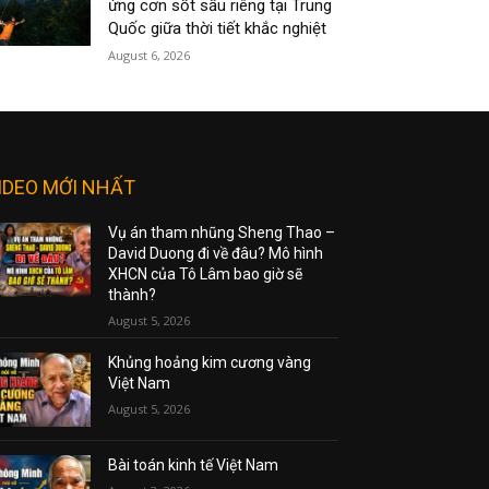
ứng cơn sốt sầu riêng tại Trung
Quốc giữa thời tiết khắc nghiệt
August 6, 2026
IDEO MỚI NHẤT
Vụ án tham nhũng Sheng Thao –
David Duong đi về đâu? Mô hình
XHCN của Tô Lâm bao giờ sẽ
thành?
August 5, 2026
Khủng hoảng kim cương vàng
Việt Nam
August 5, 2026
Bài toán kinh tế Việt Nam