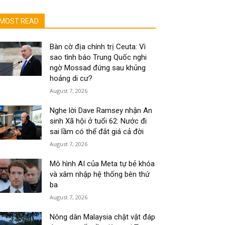
MOST READ
Bàn cờ địa chính trị Ceuta: Vì
sao tình báo Trung Quốc nghi
ngờ Mossad đứng sau khủng
hoảng di cư?
August 7, 2026
Nghe lời Dave Ramsey nhận An
sinh Xã hội ở tuổi 62: Nước đi
sai lầm có thể đắt giá cả đời
August 7, 2026
Mô hình AI của Meta tự bẻ khóa
và xâm nhập hệ thống bên thứ
ba
August 7, 2026
Nông dân Malaysia chật vật đáp