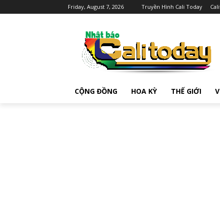
Friday, August 7, 2026
Truyền Hình Cali Today
Cal
CỘNG ĐỒNG
HOA KỲ
THẾ GIỚI
V