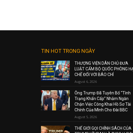
TIN HOT TRONG NGÀY
THƯỢNG VIỆN DÂN CHỦ ĐƯA
LUẬT CẤM BỘ QUỐC PHÒNG H
CHẾ ĐỐI VỚI BÁO CHÍ
August 6, 2026
Ông Trump Đã Tuyên Bố “Tình
Trạng Khẩn Cấp” Nhằm Ngăn
Chặn Việc Công Khai Hồ Sơ Tài
Chính Của Mình Cho Đài BBC
August 5, 2026
THẾ GIỚI GỌI CHÍNH SÁCH CỦA