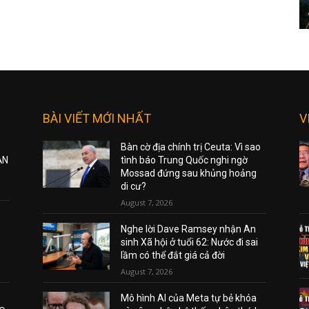
BÀI VIẾT MỚI NHẤT
V
Bàn cờ địa chính trị Ceuta: Vì sao
ẠN
tình báo Trung Quốc nghi ngờ
Mossad đứng sau khủng hoảng
di cư?
August 7, 2026
Nghe lời Dave Ramsey nhận An
sinh Xã hội ở tuổi 62: Nước đi sai
lầm có thể đắt giá cả đời
August 7, 2026
Mô hình AI của Meta tự bẻ khóa