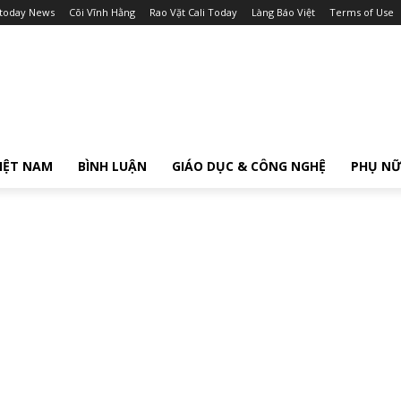
itoday News
Cõi Vĩnh Hằng
Rao Vặt Cali Today
Làng Báo Việt
Terms of Use
IỆT NAM
BÌNH LUẬN
GIÁO DỤC & CÔNG NGHỆ
PHỤ N