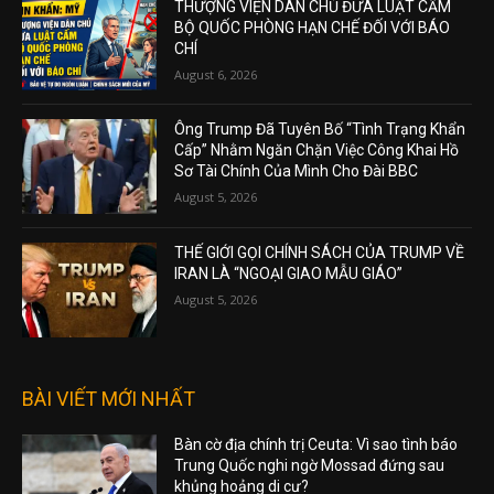
THƯỢNG VIỆN DÂN CHỦ ĐƯA LUẬT CẤM
BỘ QUỐC PHÒNG HẠN CHẾ ĐỐI VỚI BÁO
CHÍ
August 6, 2026
Ông Trump Đã Tuyên Bố “Tình Trạng Khẩn
Cấp” Nhằm Ngăn Chặn Việc Công Khai Hồ
Sơ Tài Chính Của Mình Cho Đài BBC
August 5, 2026
THẾ GIỚI GỌI CHÍNH SÁCH CỦA TRUMP VỀ
IRAN LÀ “NGOẠI GIAO MẪU GIÁO”
August 5, 2026
BÀI VIẾT MỚI NHẤT
Bàn cờ địa chính trị Ceuta: Vì sao tình báo
Trung Quốc nghi ngờ Mossad đứng sau
khủng hoảng di cư?