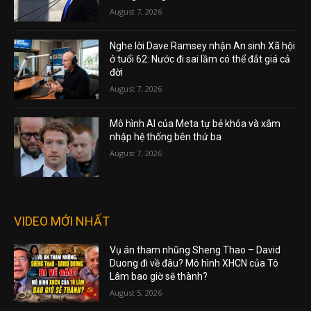
August 7, 2026
Nghe lời Dave Ramsey nhận An sinh Xã hội
ở tuổi 62: Nước đi sai lầm có thể đắt giá cả
đời
August 7, 2026
Mô hình AI của Meta tự bẻ khóa và xâm
nhập hệ thống bên thứ ba
August 7, 2026
VIDEO MỚI NHẤT
Vụ án tham nhũng Sheng Thao – David
Duong đi về đâu? Mô hình XHCN của Tô
Lâm bao giờ sẽ thành?
August 5, 2026