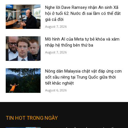
Nghe lời Dave Ramsey nhận An sinh Xã
hội ở tuổi 62: Nước đi sai lầm có thể đắt
giá cả đời
August 7, 2026
Mô hình AI của Meta tự bẻ khóa và xâm
nhập hệ thống bên thứ ba
August 7, 2026
Nông dân Malaysia chật vật đáp ứng cơn
sốt sầu riêng tại Trung Quốc giữa thời
tiết khắc nghiệt
August 6, 2026
TIN HOT TRONG NGÀY