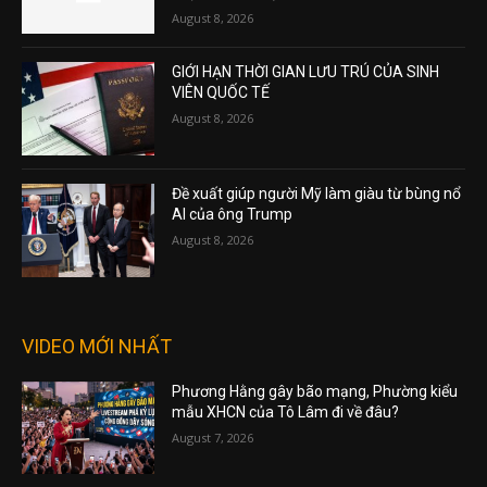
August 8, 2026
GIỚI HẠN THỜI GIAN LƯU TRÚ CỦA SINH
VIÊN QUỐC TẾ
August 8, 2026
Đề xuất giúp người Mỹ làm giàu từ bùng nổ
AI của ông Trump
August 8, 2026
VIDEO MỚI NHẤT
Phương Hằng gây bão mạng, Phường kiểu
mẫu XHCN của Tô Lâm đi về đâu?
August 7, 2026