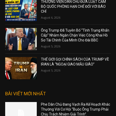
THƯỢNG VIỆN DÂN CHỦ ĐƯA LUẬT CẤM
BỘ QUỐC PHÒNG HẠN CHẾ ĐỐI VỚI BÁO
CHÍ
August 6, 2026
Ông Trump Đã Tuyên Bố “Tình Trạng Khẩn
Cấp” Nhằm Ngăn Chặn Việc Công Khai Hồ
Sơ Tài Chính Của Mình Cho Đài BBC
August 5, 2026
THẾ GIỚI GỌI CHÍNH SÁCH CỦA TRUMP VỀ
IRAN LÀ “NGOẠI GIAO MẪU GIÁO”
August 5, 2026
BÀI VIẾT MỚI NHẤT
Phe Dân Chủ Đang Vạch Ra Kế Hoạch Khác
Thường Với Cơ Hội “Buộc Ông Trump Phải
Chịu Trách Nhiệm Giải Trình”.