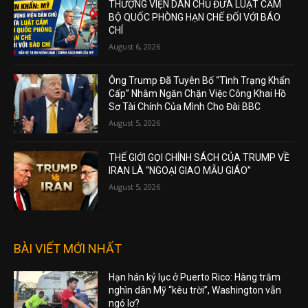
THƯỢNG VIỆN DÂN CHỦ ĐƯA LUẬT CẤM
BỘ QUỐC PHÒNG HẠN CHẾ ĐỐI VỚI BÁO
CHÍ
August 6, 2026
Ông Trump Đã Tuyên Bố “Tình Trạng Khẩn
Cấp” Nhằm Ngăn Chặn Việc Công Khai Hồ
Sơ Tài Chính Của Mình Cho Đài BBC
August 5, 2026
THẾ GIỚI GỌI CHÍNH SÁCH CỦA TRUMP VỀ
IRAN LÀ “NGOẠI GIAO MẪU GIÁO”
August 5, 2026
BÀI VIẾT MỚI NHẤT
Hạn hán kỷ lục ở Puerto Rico: Hàng trăm
nghìn dân Mỹ “kêu trời”, Washington vẫn
ngó lơ?