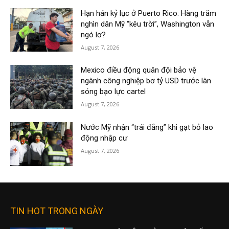
Hạn hán kỷ lục ở Puerto Rico: Hàng trăm
nghìn dân Mỹ “kêu trời”, Washington vẫn
ngó lơ?
August 7, 2026
Mexico điều động quân đội bảo vệ
ngành công nghiệp bơ tỷ USD trước làn
sóng bạo lực cartel
August 7, 2026
Nước Mỹ nhận “trái đắng” khi gạt bỏ lao
động nhập cư
August 7, 2026
TIN HOT TRONG NGÀY