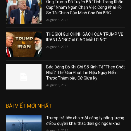
Ông Trump Đã Tuyên Bố “Tình Trạng Khẩn
Cấp” Nhằm Ngăn Chặn Việc Công Khai Hồ
Sơ Tài Chính Của Mình Cho Đài BBC
August 5, 2026
THẾ GIỚI GỌI CHÍNH SÁCH CỦA TRUMP VỀ
IRAN LÀ “NGOẠI GIAO MẪU GIÁO”
August 5, 2026
Báo Động Đỏ Khi Chỉ Số Kinh Tế “Then Chốt
Nhất” Thế Giới Phát Tín Hiệu Nguy Hiểm
Trước Thềm bầu Cử Giữa Kỳ
August 5, 2026
BÀI VIẾT MỚI NHẤT
Trump trả tiền cho một công ty năng lượng
để bỏ quyền khai thác điện gió ngoài khơi
August 6, 2026